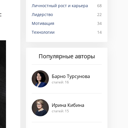
Личностный рост и карьера
68
с
Лидерство
22
Мотивация
34
Технологии
14
Популярные авторы
Барно Турсунова
статей: 16
Ирина Кибина
статей: 15