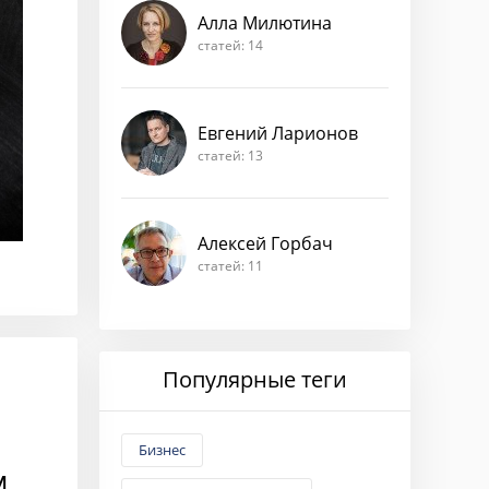
Алла Милютина
статей: 14
Евгений Ларионов
статей: 13
Алексей Горбач
статей: 11
Популярные теги
Бизнес
м