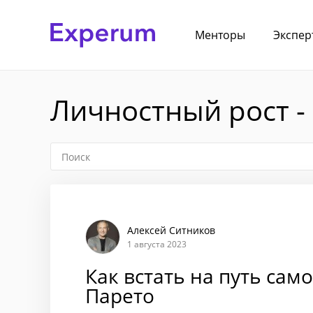
Менторы
Экспер
Личностный рост -
Алексей Ситников
1 августа 2023
Как встать на путь сам
Парето