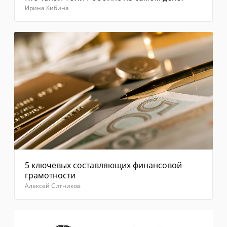
повторно"
Ирина Кибина
Введите
код из
смс
Отправить
5 ключевых составляющих финансовой
грамотности
Алексей Ситников