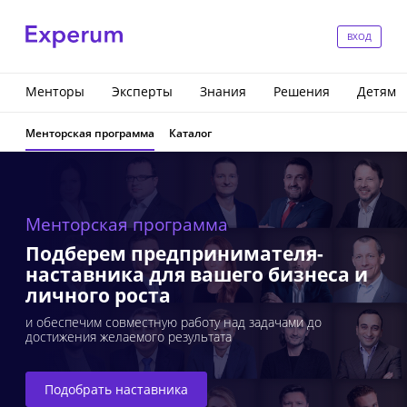
ВХОД
Менторы
Эксперты
Знания
Решения
Детям
Менторская программа
Каталог
Менторская программа
Подберем предпринимателя-
наставника для вашего бизнеса и
личного роста
и обеспечим совместную работу над задачами до
достижения желаемого результата
Подобрать наставника