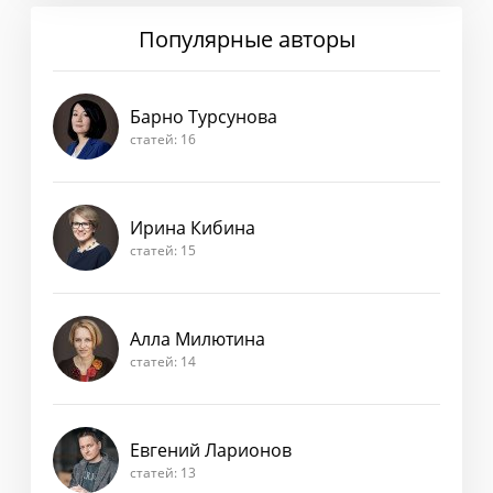
Популярные авторы
Барно Турсунова
статей: 16
Ирина Кибина
статей: 15
Алла Милютина
статей: 14
Евгений Ларионов
статей: 13