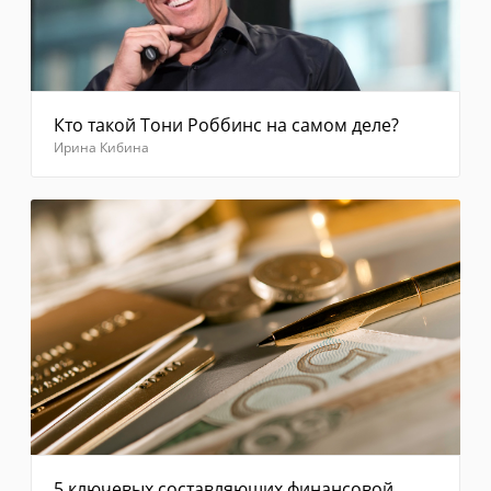
выберите
"Отправить
код
повторно"
Введите
код из
Кто такой Тони Роббинс на самом деле?
смс
Ирина Кибина
Отправить
5 ключевых составляющих финансовой