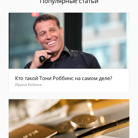
Популярные статьи
Если
в
течение
1
минуты
сообщение
с
кодом
не
приходит,
выберите
"Отправить
код
Кто такой Тони Роббинс на самом деле?
повторно"
Ирина Кибина
Введите
код из
смс
Отправить