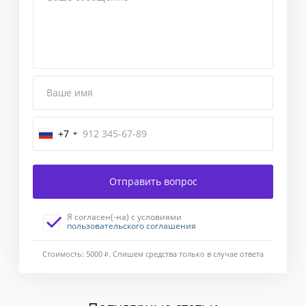
Ваше имя
+7
Завершение
Отправить вопрос
Введите
код
Я согласен(-на) с условиями
подтверждения,
пользовательского соглашения
отправленный
Вам
Стоимость: 5000
Ж
. Спишем средства только в случае ответа
в
смс-
сообщении.