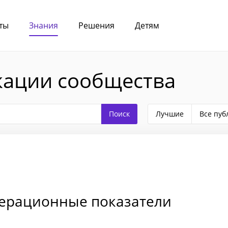
ты
Знания
Решения
Детям
кации сообщества
Лучшие
Все пуб
перационные показатели