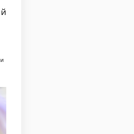
ый
ли