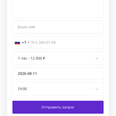
Ваше имя
+7
Завершение
1 час - 12 000 ₽
Введите
код
подтверждения,
отправленный
Вам
19:00
в
смс-
сообщении.
Отправить запрос
Если
в