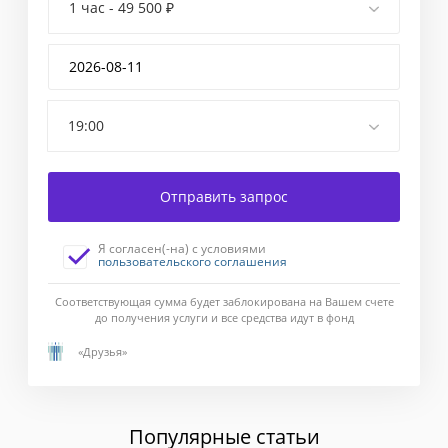
1 час - 49 500 ₽
Введите
код
подтверждения,
отправленный
Вам
19:00
в
смс-
сообщении.
Отправить запрос
Если
в
течение
Я согласен(-на) с условиями
1
пользовательского соглашения
минуты
сообщение
Соответствующая сумма будет заблокирована на Вашем счете
с
до получения услуги и все средства идут в фонд
кодом
«Друзья»
не
приходит,
выберите
"Отправить
Популярные статьи
код