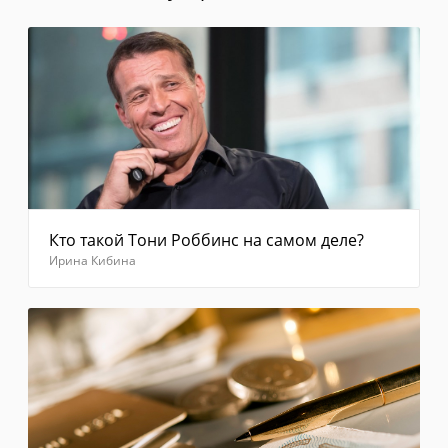
повторно"
Введите
код из
смс
Отправить
Кто такой Тони Роббинс на самом деле?
Ирина Кибина