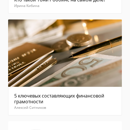
повторно"
Ирина Кибина
Введите
код из
смс
Отправить
5 ключевых составляющих финансовой
грамотности
Алексей Ситников