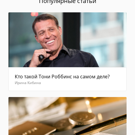
Популярные статьи
Если
в
течение
1
минуты
сообщение
с
кодом
не
приходит,
выберите
"Отправить
код
Кто такой Тони Роббинс на самом деле?
повторно"
Ирина Кибина
Введите
код из
смс
Отправить