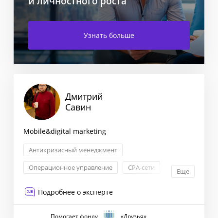
и личностного роста
Узнать больше
Дмитрий
Савин
Mobile&digital marketing
Антикризисный менеджмент
Операционное управление
CPA-сети
Еще
Лидогенерация
Подробнее о эксперте
Помогает фонду
«Друзья»