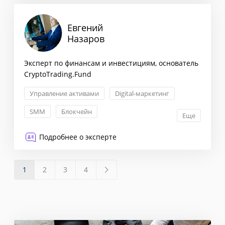
Евгений
Назаров
Эксперт по финансам и инвестициям, основатель
CryptoTrading.Fund
Управление активами
Digital-маркетинг
SMM
Блокчейн
Еще
Подробнее о эксперте
1
2
3
4