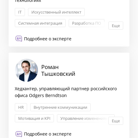
технологиях
IT
Искусственный интеллект
Системная интеграция
Разработка ПО
Еще
Подробнее о эксперте
Роман
Тышковский
Хедхантер, управляющий партнер российского
офиса Odgers Berndtson
HR
Внутренние коммуникации
Мотивация и KPI
Управление изменениями
Еще
Подробнее о эксперте