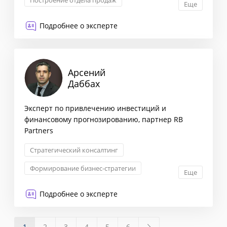
Построение отдела продаж
Еще
Обучение сотрудников ОП
Подробнее о эксперте
Арсений
Даббах
Эксперт по привлечению инвестиций и
финансовому прогнозированию, партнер RB
Partners
Стратегический консалтинг
Формирование бизнес-стратегии
Еще
Маркетинговая стратегия
Подробнее о эксперте
Сегментация клиентов
1
2
3
4
5
6