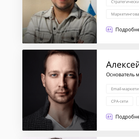
Стратегическ
Маркетингова
Трансформаци
Подробне
Управление п
Алексе
Основатель м
Email-маркети
CPA-сети
Подробне