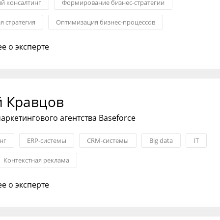
ий консалтинг
Формирование бизнес-стратегии
я стратегия
Оптимизация бизнес-процессов
я бизнеса
Гибкие методологии: Agile, Scrum
е о эксперте
родуктом
й Кравцов
аркетингового агентства Baseforce
нг
ERP-системы
CRM-системы
Big data
IT
Контекстная реклама
е о эксперте