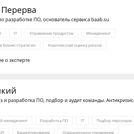
 Перерва
 по разработке ПО, основатель сервиса baab.su
О
IT
Управление продуктом
Менеджмент
 бизнес-стратегии
Комплексная оценка рисков
бизнес-процессов
е о эксперте
икий
з и разработка ПО, подбор и аудит команды. Антикризи
ый менеджмент
Разработка ПО
IT
Подбор персонала
KPI
Бюджетирование
Операционное управление