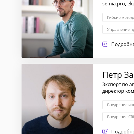
semia.pro; e
Гибкие методо
Управление п
Дизайн
Подробне
Петр З
Эксперт по а
директор ко
Внедрение ин
Внедрение CR
CRM-системы
Подробне