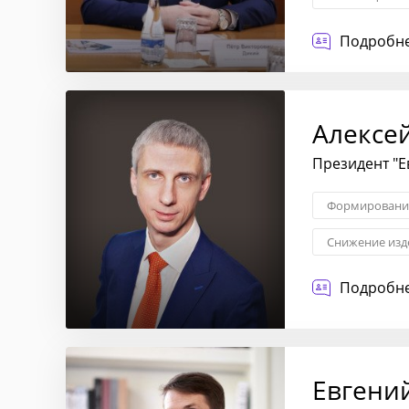
Подробне
Алексе
Президент "
Формирование
Снижение изд
Менеджмент
Подробне
Евгени