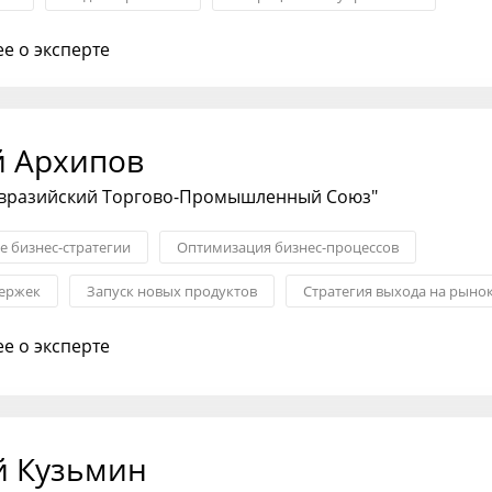
е о эксперте
й Архипов
Евразийский Торгово-Промышленный Союз"
 бизнес-стратегии
Оптимизация бизнес-процессов
ержек
Запуск новых продуктов
Стратегия выхода на рыно
Гибкие методологии: Agile, Scrum
е о эксперте
й Кузьмин