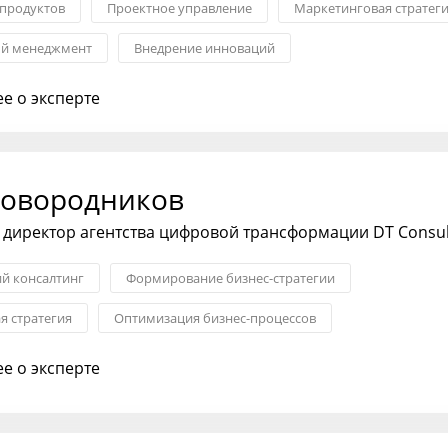
 продуктов
Проектное управление
Маркетинговая стратег
ый менеджмент
Внедрение инноваций
логии: Agile, Scrum
Менеджмент
е о эксперте
ковородников
директор агентства цифровой трансформации DT Consul
ий консалтинг
Формирование бизнес-стратегии
я стратегия
Оптимизация бизнес-процессов
я бизнеса
Запуск новых продуктов
е о эксперте
хода на рынок