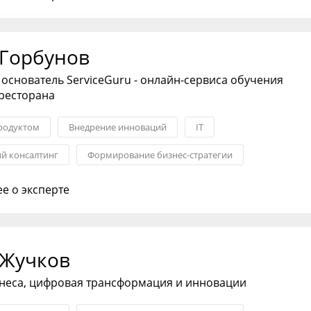
 Горбунов
 основатель ServiceGuru - онлайн-сервиса обучения
ресторана
родуктом
Внедрение инноваций
IT
ий консалтинг
Формирование бизнес-стратегии
я стратегия
Взаимоотношения с партнерами
е о эксперте
 Жучков
знеса, цифровая трансформация и инновации