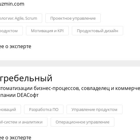
kuzmin.com
логии: Agile, Scrum
Проектное управление
родуктом
Мотивация и KPI
Продуктовый дизайн
Запуск новых продуктов
е о эксперте
агребельный
втоматизации бизнес-процессов, совладелец и коммерч
мпании DEAСофт
новаций
Разработка ПО
Управление продуктом
M-систем и аналитики
Операционное управление
ERP-системы
е о эксперте