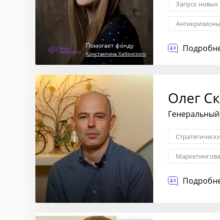
Запуск новых
Антикризисн
Гибкие методо
Помогает фонду
Подробне
Константина Хабенского
Олег С
Генеральный 
Стратегическ
Маркетингова
Трансформаци
Подробне
Стратегия вы