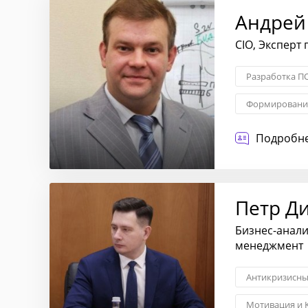
Андрей
CIO, Эксперт
Разработка П
Формирование
Оптимизация 
Подробне
Петр Д
Бизнес-анали
менеджмент
Антикризисн
Мотивация и 