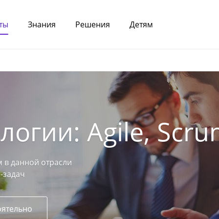
ты
Знания
Решения
Детям
огии: Agile, Scr
 в данной отрасли
-задач
оятельно