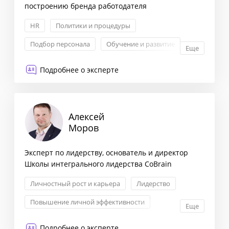
построению бренда работодателя
HR
Политики и процедуры
Подбор персонала
Обучение и развитие
Еще
Подробнее о эксперте
Алексей
Моров
Эксперт по лидерству, основатель и директор
Школы интегрального лидерства CoBrain
Личностный рост и карьера
Лидерство
Повышение личной эффективности
Еще
Политики и процедуры
Подробнее о эксперте