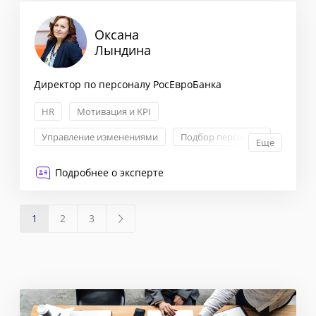
Оксана
Лындина
Директор по персоналу РосЕвроБанка
HR
Мотивация и KPI
Управление изменениями
Подбор персонала
Еще
Подробнее о эксперте
1
2
3