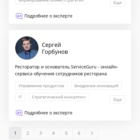
Формирование бизнес-стратегии
Еще
Маркетинговая стратегия
Подробнее о эксперте
Снижение издержек
Сергей
Горбунов
Ресторатор и основатель ServiceGuru - онлайн-
сервиса обучения сотрудников ресторана
Управление продуктом
Внедрение инноваций
IT
Стратегический консалтинг
Еще
Подробнее о эксперте
1
2
3
4
5
6