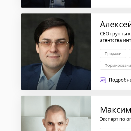
Алексе
CEO группы 
агентства ин
Продажи
Формирование
Построение о
Подробне
Макси
Эксперт по о