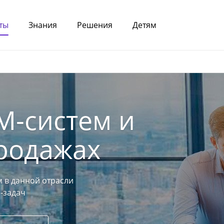
ты
Знания
Решения
Детям
M-систем и
родажах
 в данной отрасли
-задач