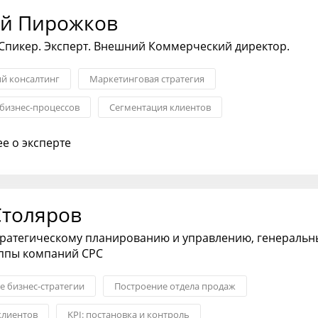
й Пирожков
Спикер. Эксперт. Внешний Коммерческий директор.
ий консалтинг
Маркетинговая стратегия
бизнес-процессов
Сегментация клиентов
нообразования
Запуск новых продуктов
Менеджмент
е о эксперте
Столяров
тратегическому планированию и управлению, генераль
уппы компаний CPC
 бизнес-стратегии
Построение отдела продаж
клиентов
KPI: постановка и контроль