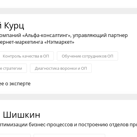
й Курц
компаний «Альфа-консалтинг», управляющий партнер
тернет-маркетинга «Нэтмаркет»
Контроль качества в ОП
Обучение сотрудников ОП
 стратегии
Диагностика воронки и ОП
тдела продаж
KPI: постановка и контроль
е о эксперте
м Шишкин
птимизации бизнес-процессов и построению отделов п