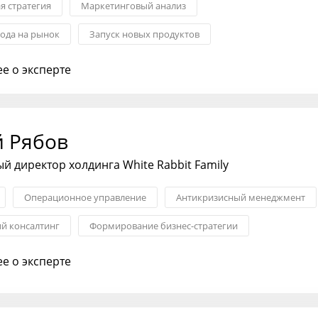
я стратегия
Маркетинговый анализ
хода на рынок
Запуск новых продуктов
продажами
Классический маркетинг
Системная интеграция
е о эксперте
й Рябов
 ди⁠ректор холдинга White Rabbit Family
Операционное управление
Антикризисный менеджмент
ий консалтинг
Формирование бизнес-стратегии
я стратегия
Комплексная оценка рисков
е о эксперте