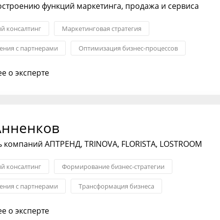
остроению функций маркетинга, продажа и сервиса
ий консалтинг
Маркетинговая стратегия
ния с партнерами
Оптимизация бизнес-процессов
я бизнеса
Сегментация клиентов
Стратегия выхода на ры
е о эксперте
Анненков
ь компаний АПТРЕНД, TRINOVA, FLORISTA, LOSTROOM
ий консалтинг
Формирование бизнес-стратегии
ния с партнерами
Трансформация бизнеса
хода на рынок
Менеджмент
Антикризисный менеджмент
е о эксперте