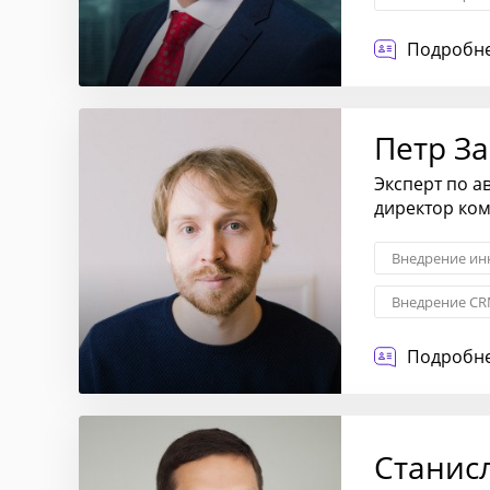
Операционное
Подробне
Антикризисн
Петр З
Эксперт по а
директор ко
Внедрение ин
Внедрение CR
CRM-системы
Подробне
Станис