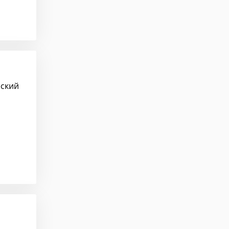
еский