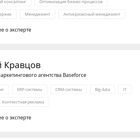
ий консалтинг
Оптимизация бизнес-процессов
ержек
Менеджмент
Антикризисный менеджмент
равление
Операционное управление
е о эксперте
й Кравцов
аркетингового агентства Baseforce
нг
ERP-системы
CRM-системы
Big data
IT
Контекстная реклама
е о эксперте