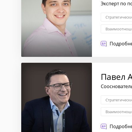
Эксперт по п
Стратегическ
Взаимоотноше
Трансформаци
Подробне
Павел 
Соосновател
Стратегическ
Взаимоотноше
Стратегия вы
Подробне