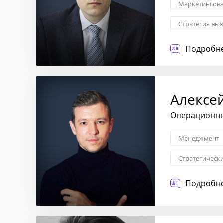
Маркетингова
Стратегия вы
Управление 
Подробне
Алексе
Операционный
Менеджмент
Стратегическ
Маркетингова
Подробне