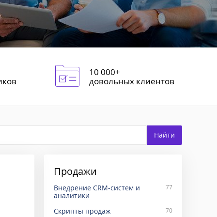
10 000+
иков
довольных клиентов
Продажи
Внедрение CRM-систем и
77
аналитики
Скрипты продаж
70