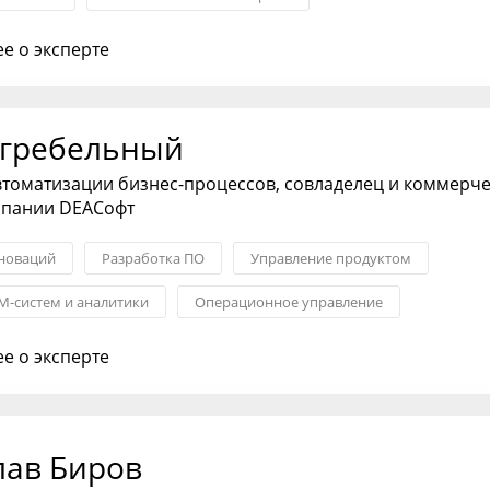
 управление
Проектное управление
е о эксперте
ые коммуникации
агребельный
втоматизации бизнес-процессов, совладелец и коммерч
мпании DEAСофт
новаций
Разработка ПО
Управление продуктом
M-систем и аналитики
Операционное управление
ERP-системы
е о эксперте
лав Биров