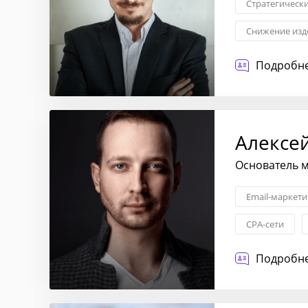
Стратегическ
Снижение изд
Проектное уп
Подробне
Алексе
Основатель м
Email-маркети
CPA-сети
Подробне