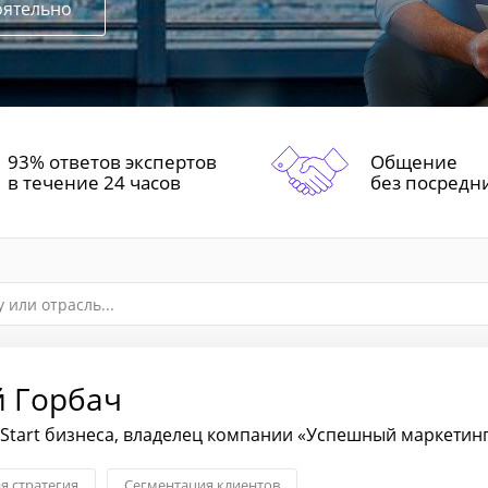
оятельно
93% ответов экспертов
Общение
в течение 24 часов
без посредн
й Горбач
eStart бизнеса, владелец компании «Успешный маркетин
я стратегия
Сегментация клиентов