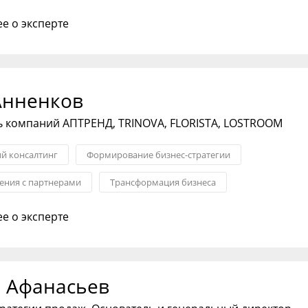
равление
Операционное управление
е о эксперте
Анненков
ь компаний АПТРЕНД, TRINOVA, FLORISTA, LOSTROOM
ий консалтинг
Формирование бизнес-стратегии
ния с партнерами
Трансформация бизнеса
хода на рынок
Менеджмент
Антикризисный менеджмент
е о эксперте
 Афанасьев