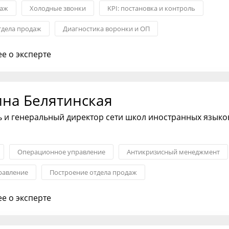
даж
Холодные звонки
KPI: постановка и контроль
тдела продаж
Диагностика воронки и ОП
рудников ОП
Контроль качества в ОП
е о эксперте
ина Белятинская
 и генеральный директор сети школ иностранных языков
Операционное управление
Антикризисный менеджмент
равление
Построение отдела продаж
ка и контроль
Обучение сотрудников ОП
е о эксперте