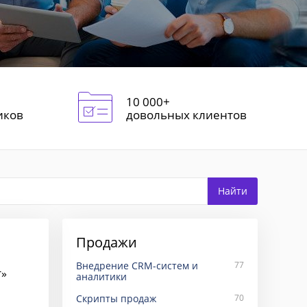
10 000+
иков
довольных клиентов
Продажи
Внедрение CRM-систем и
77
г»
аналитики
Скрипты продаж
70