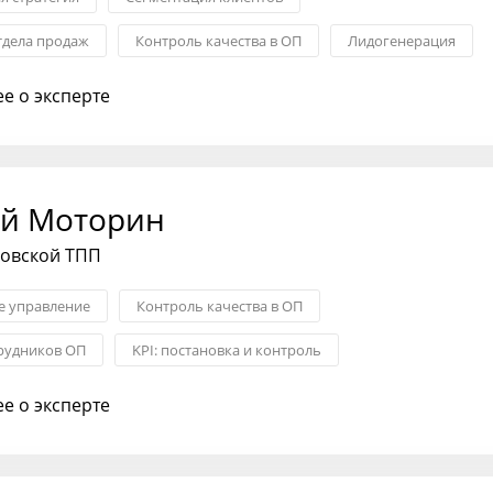
тдела продаж
Контроль качества в ОП
Лидогенерация
нообразования
Запуск новых продуктов
е о эксперте
й Моторин
ковской ТПП
 управление
Контроль качества в ОП
рудников ОП
KPI: постановка и контроль
тдела продаж
Формирование стратегии
е о эксперте
воронки и ОП