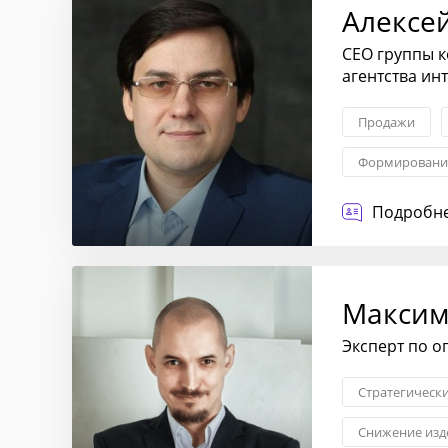
Алексе
CEO группы 
агентства ин
Продажи
Формирование
Построение о
Подробне
Макси
Эксперт по о
Стратегическ
Снижение изд