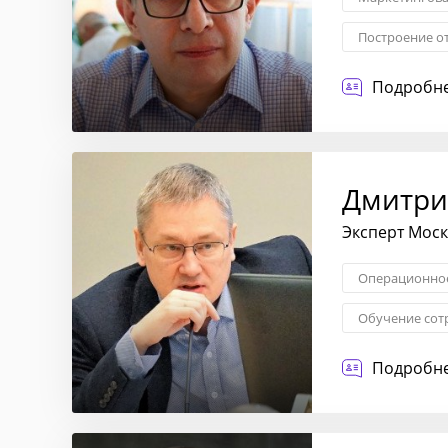
Построение о
Стратегия це
Подробне
Дмитри
Эксперт Мос
Операционное
Обучение сот
Построение о
Подробне
Диагностика 