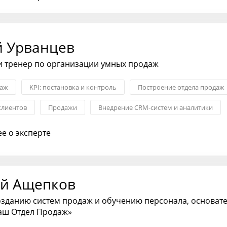
й Урванцев
и тренер по организации умных продаж
даж
KPI: постановка и контроль
Построение отдела продаж
клиентов
Продажи
Внедрение CRM-систем и аналитики
воронки и ОП
е о эксперте
й Ащепков
озданию систем продаж и обучению персонала, основат
аш Отдел Продаж»