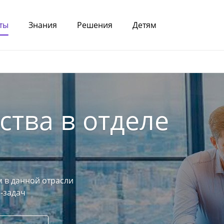
ты
Знания
Решения
Детям
ства в отделе
 в данной отрасли
-задач