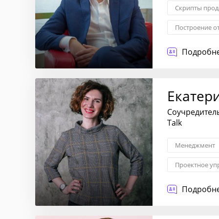
Скрипты про
Построение о
Обучение сот
Подробне
Екатер
Соучредитель
Talk
Менеджмент
Проектное уп
KPI: постанов
Подробне