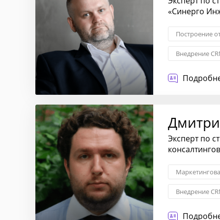
Эксперт по с
«Синерго Ин
Построение о
Внедрение CR
Контроль каче
Подробне
Дмитри
Эксперт по с
консалтинго
Маркетингова
Внедрение CR
Контроль каче
Подробне