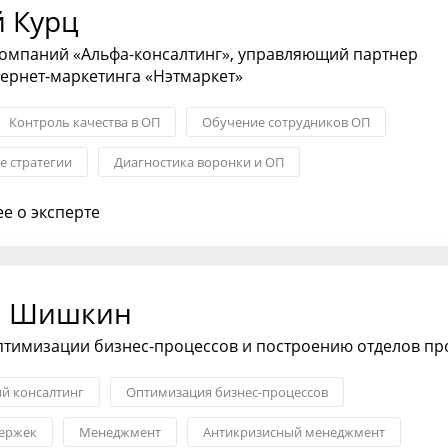
й Курц
компаний «Альфа-консалтинг», управляющий партнер
тернет-маркетинга «Нэтмаркет»
Контроль качества в ОП
Обучение сотрудников ОП
 стратегии
Диагностика воронки и ОП
тдела продаж
KPI: постановка и контроль
е о эксперте
м Шишкин
птимизации бизнес-процессов и построению отделов п
ий консалтинг
Оптимизация бизнес-процессов
ержек
Менеджмент
Антикризисный менеджмент