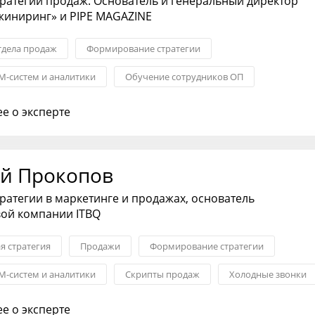
тратегии продаж. Основатель и генеральный директор
жиниринг» и PIPE MAGAZINE
тдела продаж
Формирование стратегии
M-систем и аналитики
Обучение сотрудников ОП
ства в ОП
Антикризисный менеджмент
Проектное управл
е о эксперте
й Прокопов
тратегии в маркетинге и продажах, основатель
вой компании ITBQ
я стратегия
Продажи
Формирование стратегии
M-систем и аналитики
Скрипты продаж
Холодные звонки
ства в ОП
е о эксперте