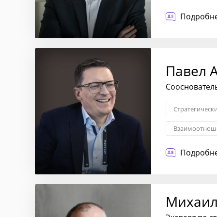
Проектное уп
Подробне
Павел 
Соосновател
Стратегическ
Взаимоотноше
Стратегия вы
Подробне
Михаил