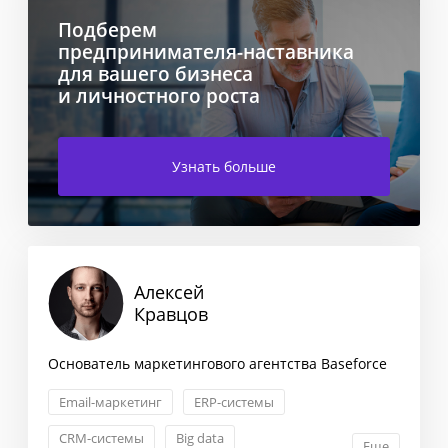
Подберем
предпринимателя-наставника
для вашего бизнеса
и личностного роста
Узнать больше
Алексей
Кравцов
Основатель маркетингового агентства Baseforce
Email-маркетинг
ERP-системы
CRM-системы
Big data
Еще