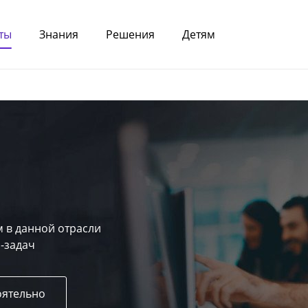
ты
Знания
Решения
Детям
 в данной отрасли
-задач
оятельно