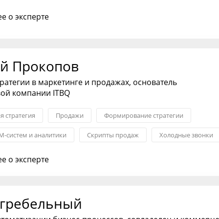
ия
е о эксперте
й Прокопов
тратегии в маркетинге и продажах, основатель
вой компании ITBQ
я стратегия
Продажи
Формирование стратегии
M-систем и аналитики
Скрипты продаж
Холодные звонки
ства в ОП
е о эксперте
агребельный