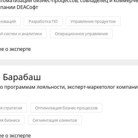
втоматизации бизнес-процессов, совладелец и коммерч
мпании DEAСофт
новаций
Разработка ПО
Управление продуктом
M-систем и аналитики
Операционное управление
ERP-системы
е о эксперте
 Барабаш
о программам лояльности, эксперт-маркетолог компан
я стратегия
Оптимизация бизнес-процессов
я бизнеса
Сегментация клиентов
логии: Agile, Scrum
Операционное управление
е о эксперте