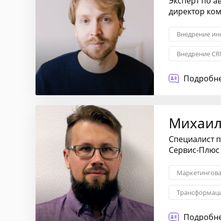
Эксперт по а
директор ко
Внедрение ин
Внедрение CR
CRM-системы
Подробне
Михаил
Специалист п
Сервис-Плюс
Маркетингова
Трансформаци
Гибкие методо
Подробне