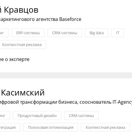
й Кравцов
аркетингового агентства Baseforce
нг
ERP-системы
CRM-системы
Big data
IT
Контекстная реклама
е о эксперте
 Касимский
ифровой трансформации бизнеса, сооснователь IT-Agenc
инг
Продуктовый дизайн
CRM-системы
теграция
Поисковая оптимизация
Контекстная реклама