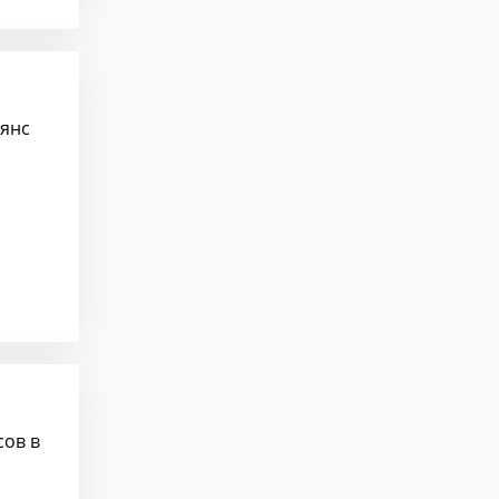
ьянс
сов в