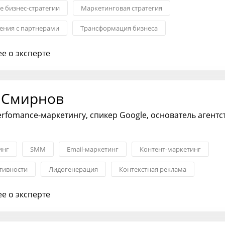
 бизнес-стратегии
Маркетинговая стратегия
ния с партнерами
Трансформация бизнеса
клиентов
Стратегия ценообразования
Запуск новых проду
е о эксперте
 Смирнов
erfomance-маркетингу, спикер Google, основатель агентс
инг
SMM
Email-маркетинг
Контент-маркетинг
тивности
Лидогенерация
Контекстная реклама
е о эксперте