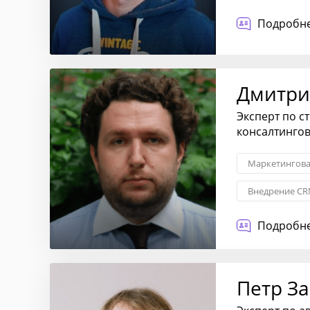
Лидогенерац
Подробне
Дмитри
Эксперт по с
консалтинго
Маркетингова
Внедрение CR
Контроль каче
Подробне
Петр З