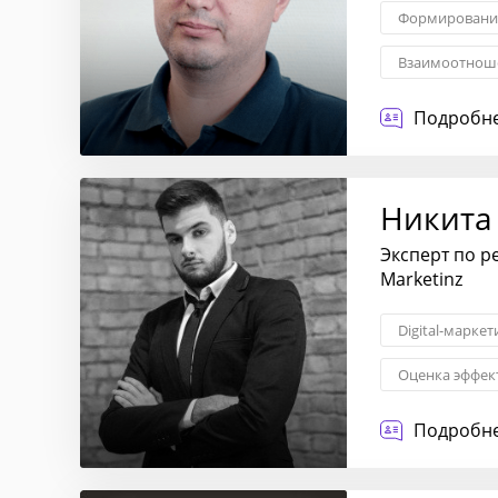
Формирование
Взаимоотноше
Сегментация 
Подробне
Никита
Эксперт по p
Marketinz
Digital-маркет
Оценка эффек
Подробне