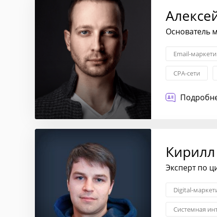
Алексе
Основатель м
Email-маркети
CPA-сети
Подробне
Кирилл
Эксперт по ц
Digital-маркет
Системная ин