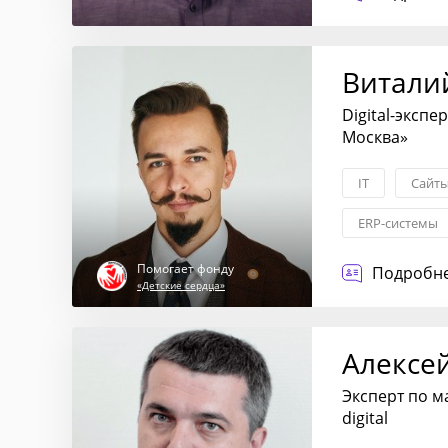
Внедрение CR
Витали
Digital-эксп
Москва»
IT
Сайты
ERP-системы
Помогает фонду
Подробне
«Детские сердца»
Алексе
Эксперт по м
digital