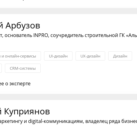
M-систем и аналитики
й Арбузов
ерт, основатель INPRO, соучредитель строительной ГК «Ал
 и онлайн-сервисы
UI-дизайн
UX-дизайн
Дизайн
CRM-системы
е о эксперте
й Куприянов
аркетингу и digital-коммуникациям, владелец ряда бизне