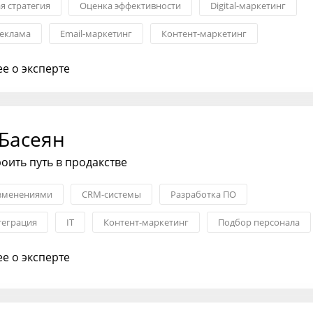
я стратегия
Оценка эффективности
Digital-маркетинг
реклама
Email-маркетинг
Контент-маркетинг
тимизация
е о эксперте
 Басеян
оить путь в продакстве
зменениями
CRM-системы
Разработка ПО
теграция
IT
Контент-маркетинг
Подбор персонала
е о эксперте