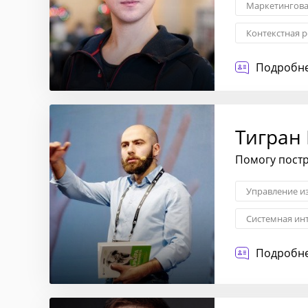
Маркетингова
Контекстная 
Поисковая оп
Подробне
Тигран
Помогу постр
Управление и
Системная ин
Подробне