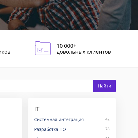
10 000+
иков
довольных клиентов
IT
Системная интеграция
42
Разработка ПО
78