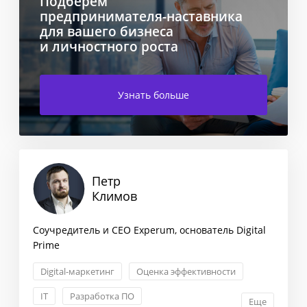
Подберем
предпринимателя-наставника
для вашего бизнеса
и личностного роста
Узнать больше
Петр
Климов
Соучредитель и СEO Experum, основатель Digital
Prime
Digital-маркетинг
Оценка эффективности
IT
Разработка ПО
Еще