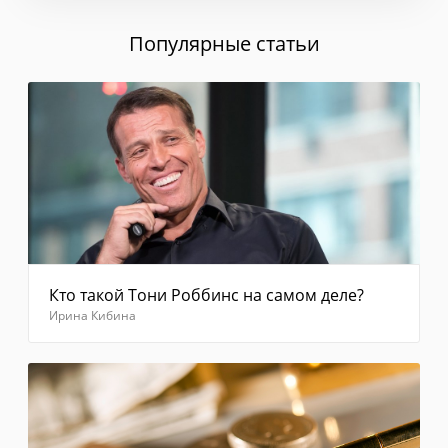
выберите
"Отправить
Популярные статьи
код
повторно"
Введите
код из
смс
Отправить
Кто такой Тони Роббинс на самом деле?
Ирина Кибина