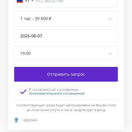
+7
Завершение
1 час - 39 600 ₽
Введите
код
подтверждения,
отправленный
Вам
19:00
в
смс-
сообщении.
Отправить запрос
Если
в
течение
Я согласен(-на) с условиями
1
пользовательского соглашения
минуты
сообщение
Соответствующая сумма будет заблокирована на Вашем счете
с
до получения услуги и часть средств идет в фонд
кодом
«Друзья»
не
приходит,