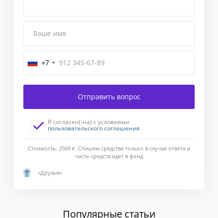
Ваше имя
+7
Завершение
Отправить вопрос
Введите
код
Я согласен(-на) с условиями
подтверждения,
пользовательского соглашения
отправленный
Вам
Стоимость: 2500
Ж
. Спишем средства только в случае ответа и
в
часть средств идет в фонд
смс-
«Друзья»
сообщении.
Если
в
течение
Популярные статьи
1