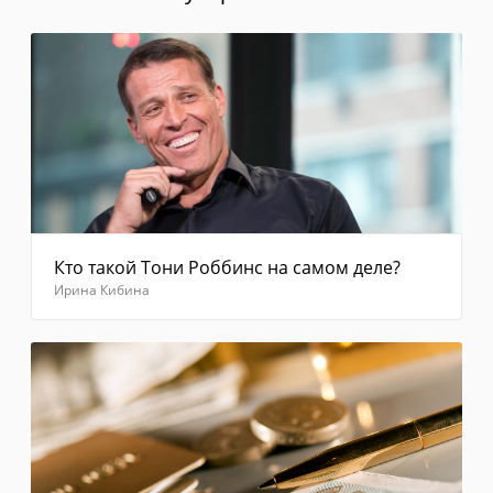
минуты
сообщение
с
кодом
не
приходит,
выберите
"Отправить
код
повторно"
Введите
код из
Кто такой Тони Роббинс на самом деле?
смс
Ирина Кибина
Отправить