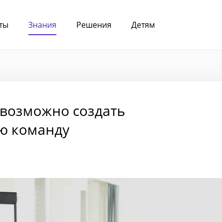
ты
Знания
Решения
Детям
невозможно создать
ю команду