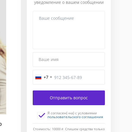
уведомление о вашем сообщении
Ваше имя
+7
Завершение
Отправить вопрос
Введите
код
Я согласен(-на) с условиями
подтверждения,
пользовательского соглашения
отправленный
р
Вам
Стоимость: 10000
Ж
. Спишем средства только