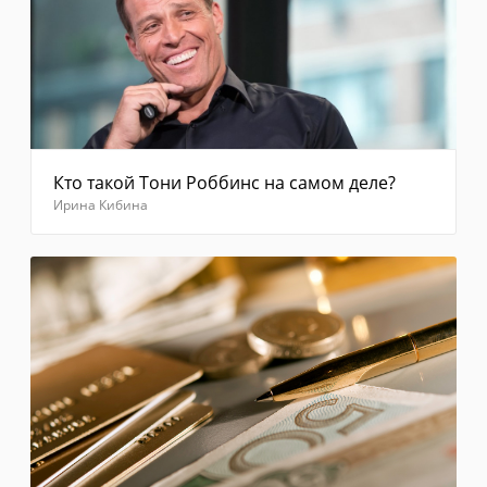
сообщение
с
кодом
не
приходит,
выберите
"Отправить
код
Кто такой Тони Роббинс на самом деле?
повторно"
Ирина Кибина
Введите
код из
смс
Отправить