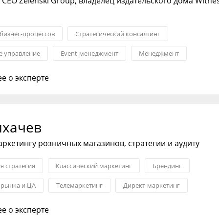
 CEO Zelenski Group, владелец издательского дома Witne
бизнес-процессов
Стратегический консалтинг
 управление
Event-менеджмент
Менеджмент
изнес-процессами
Развитие бизнеса
е о эксперте
ихачев
аркетингу розничных магазинов, стратегии и аудиту
я стратегия
Классический маркетинг
Брендинг
 рынка и ЦА
Телемаркетинг
Директ-маркетинг
лама
е о эксперте