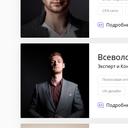
CPA-сети
Подробне
Всевол
Эксперт и Ко
Поисковая оп
UX-дизайн
Подробне