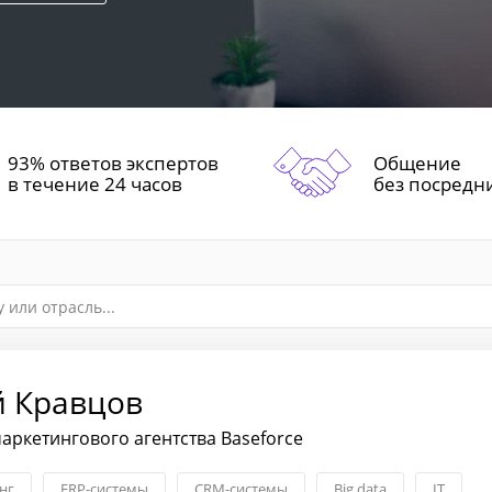
93% ответов экспертов
Общение
в течение 24 часов
без посредн
й Кравцов
аркетингового агентства Baseforce
нг
ERP-системы
CRM-системы
Big data
IT