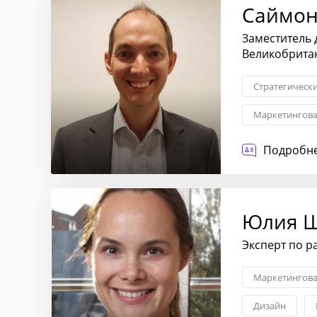
Саймон
Заместитель
Великобрита
Стратегическ
Маркетингова
Взаимоотноше
Подробне
Трансформаци
Юлия Ш
Эксперт по р
Маркетингова
Дизайн