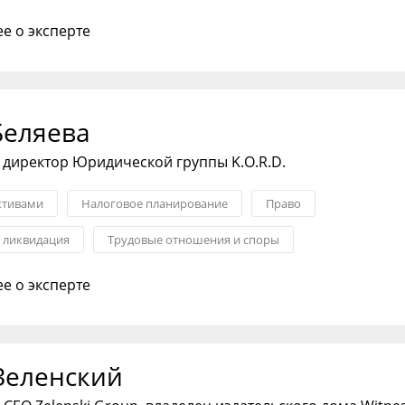
е о эксперте
Беляева
директор Юридической группы K.O.R.D.
ктивами
Налоговое планирование
Право
и ликвидация
Трудовые отношения и споры
экспертиза
Взыскание задолженностей
е о эксперте
Зеленский