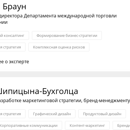
 Браун
 директора Департамента международной торговли
нии
ий консалтинг
Формирование бизнес-стратегии
я стратегия
Комплексная оценка рисков
ния с партнерами
Оптимизация бизнес-процессов
е о эксперте
я бизнеса
ипицына-Бухголца
азработке маркетинговой стратегии, бренд-менеджменту
я стратегия
Графический дизайн
Продуктовый дизайн
Корпоративные коммуникации
Контент-маркетинг
Бренд