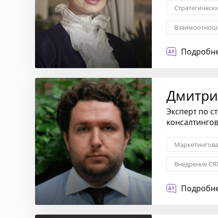
Стратегическ
Взаимоотноше
Трансформаци
Подробне
Дмитри
Эксперт по с
консалтинго
Маркетингова
Внедрение CR
Контроль каче
Подробне