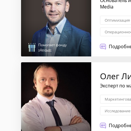
Основатель и
Media
Оптимизация 
Операционное
Управление б
Помогает фонду
Подробне
«Друзья»
Олег Л
Эксперт по м
Маркетингова
Исследование
Печатная рек
Подробне