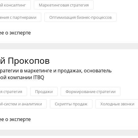
ий консалтинг
Маркетинговая стратегия
ния с партнерами
Оптимизация бизнес-процессов
я бизнеса
Снижение издержек
Запуск новых продуктов
е о эксперте
й Прокопов
тратегии в маркетинге и продажах, основатель
вой компании ITBQ
я стратегия
Продажи
Формирование стратегии
M-систем и аналитики
Скрипты продаж
Холодные звонки
ства в ОП
е о эксперте