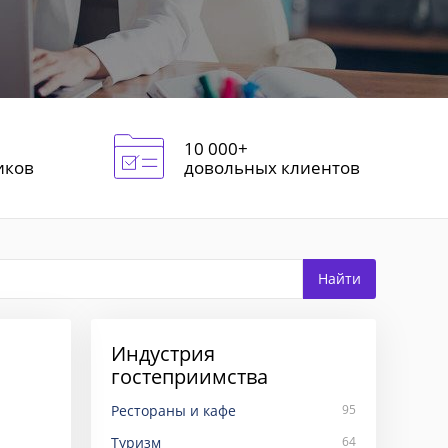
10 000+
иков
довольных клиентов
Индустрия
гостеприимства
Рестораны и кафе
95
Туризм
64