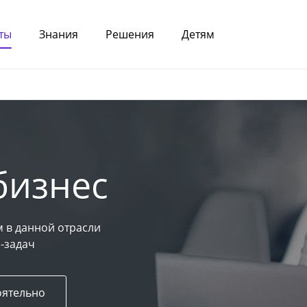
ты
Знания
Решения
Детям
бизнес
 в данной отрасли
-задач
оятельно