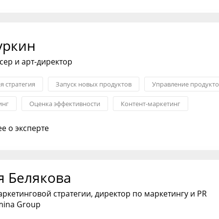
уркин
юсер и арт-директор
я стратегия
Запуск новых продуктов
Управление продукт
инг
Оценка эффективности
Контент-маркетинг
медийная реклама
е о эксперте
я Белякова
аркетинговой стратегии, директор по маркетингу и PR
mina Group