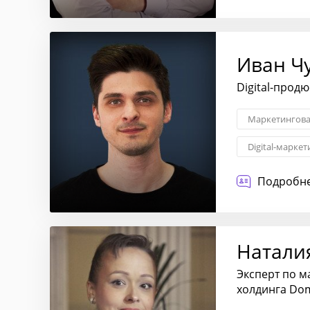
Иван Ч
Digital-прод
Маркетингова
Digital-маркет
Баннерная и 
Подробне
Натали
Эксперт по м
холдинга Do