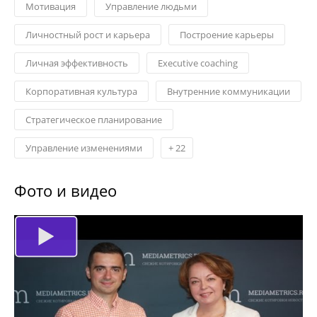
Мотивация
Управление людьми
Личностный рост и карьера
Построение карьеры
Личная эффективность
Еxecutive coaching
Корпоративная культура
Внутренние коммуникации
Стратегическое планирование
Управление изменениями
+
22
Фото и видео