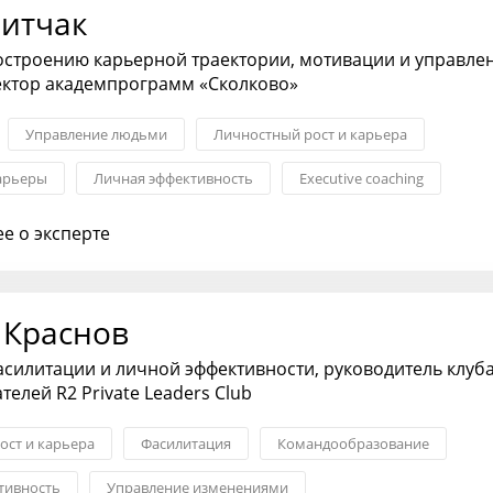
Витчак
остроению карьерной траектории, мотивации и управле
ектор академпрограмм «Сколково»
Управление людьми
Личностный рост и карьера
арьеры
Личная эффективность
Еxecutive coaching
я культура
е о эксперте
 Краснов
асилитации и личной эффективности, руководитель клуб
елей R2 Private Leaders Club
ост и карьера
Фасилитация
Командообразование
тивность
Управление изменениями