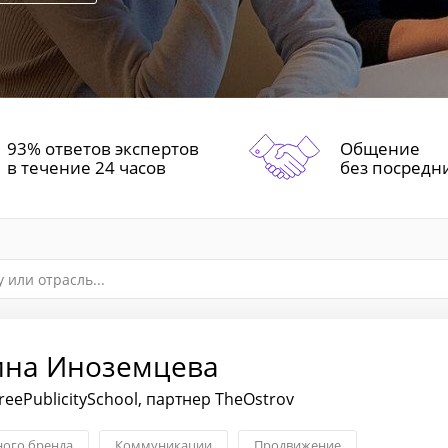
93% ответов экспертов
Общение
в течение 24 часов
без посредн
ина Иноземцева
reePublicitySchool, партнер TheOstrov
ного бренда
Коммуникации
Продвижение