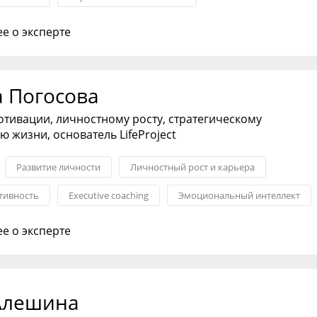
едпринимательства
Бизнес-консультирование
е о эксперте
а Погосова
отивации, личностному росту, стратегическому
 жизни, основатель LifeProject
Развитие личности
Личностный рост и карьера
тивность
Еxecutive coaching
Эмоциональный интеллект
анды
е о эксперте
Алешина