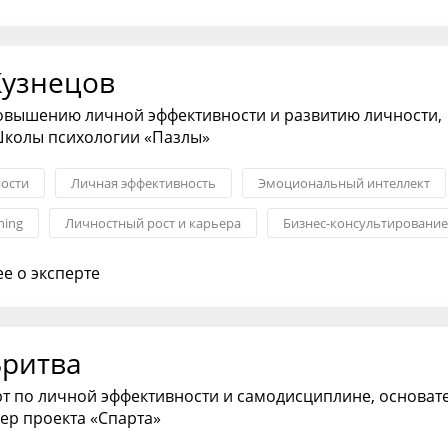
тельство
Кузнецов
повышению личной эффективности и развитию личности,
Школы психологии «Пазлы»
ности
Личная эффективность
Эмоциональный интеллект
hing
Личностный рост и карьера
Бизнес-консультирование
оманды
е о эксперте
Бритва
рт по личной эффективности и самодисциплине, основат
ер проекта «Спарта»