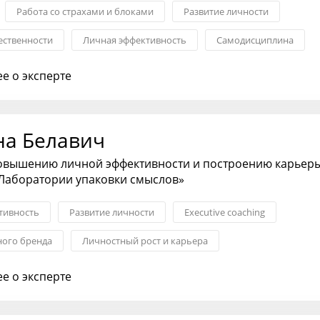
Работа со страхами и блоками
Развитие личности
ественности
Личная эффективность
Самодисциплина
ост и карьера
е о эксперте
на Белавич
повышению личной эффективности и построению карьеры
«Лаборатории упаковки смыслов»
тивность
Развитие личности
Еxecutive coaching
ного бренда
Личностный рост и карьера
ное развитие и моделирование
Коммуникации
е о эксперте