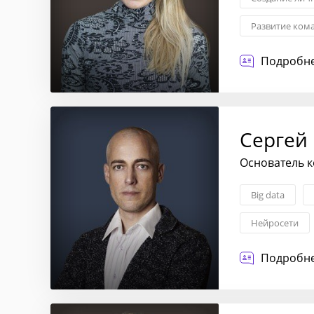
Развитие ком
Личная эффек
Подробне
Сергей
Основатель к
Big data
Нейросети
Подробне