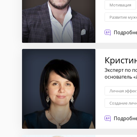
Мотивация
Развитие муж
Личностный р
Подробне
Кристи
Эксперт по 
основатель 
Личная эффек
Создание лич
Организацион
Подробне