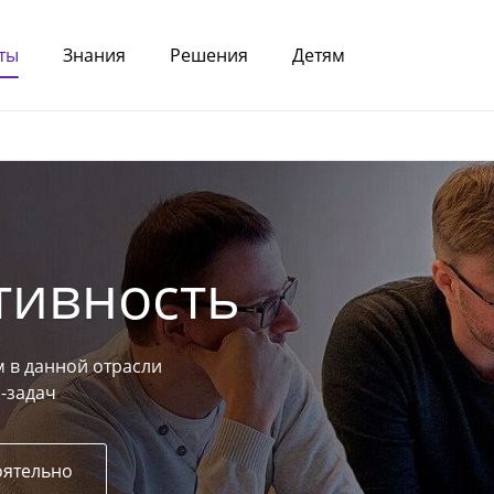
ты
Знания
Решения
Детям
тивность
 в данной отрасли
-задач
оятельно