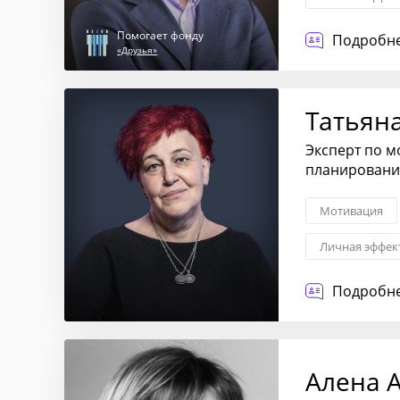
Поддержка пр
Помогает фонду
Подробне
«Друзья»
Татьян
Эксперт по м
планированию
Мотивация
Личная эффек
Развитие ком
Подробне
Алена 