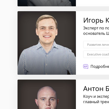
Предпринима
Игорь 
Эксперт по 
основатель 
Развитие лич
Еxecutive coac
Построение к
Подробне
Антон 
Коуч и экспе
главный трен