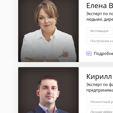
Елена 
Эксперт по п
людьми, дир
Мотивация
Построение к
Корпоративна
Подробне
Кирилл
Эксперт по ф
предпринимат
Личностный р
Личная эффек