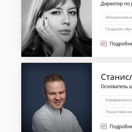
Директор по
Эмоциональны
Создание об
Личная эффек
Подробне
Станис
Основатель ш
Управление к
Пошаговая ин
Повышение эф
Подробне