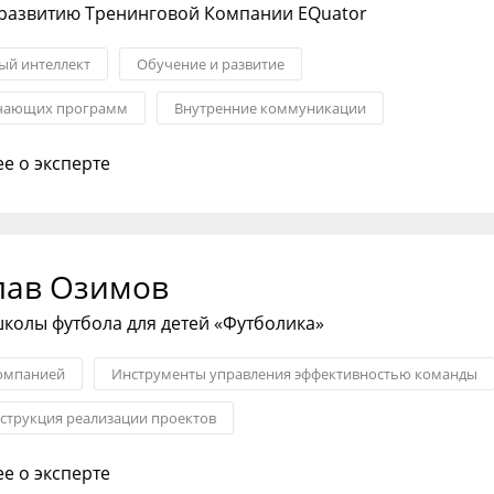
 развитию Тренинговой Компании EQuator
й интеллект
Обучение и развитие
учающих программ
Внутренние коммуникации
тивность
Развитие команды
Коучинг
е о эксперте
лав Озимов
колы футбола для детей «Футболика»
омпанией
Инструменты управления эффективностью команды
струкция реализации проектов
фективности бизнеса
Личная эффективность
Целеполага
е о эксперте