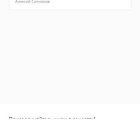
Алексей Ситников
Присоединяйтесь к нам в соцсетях!