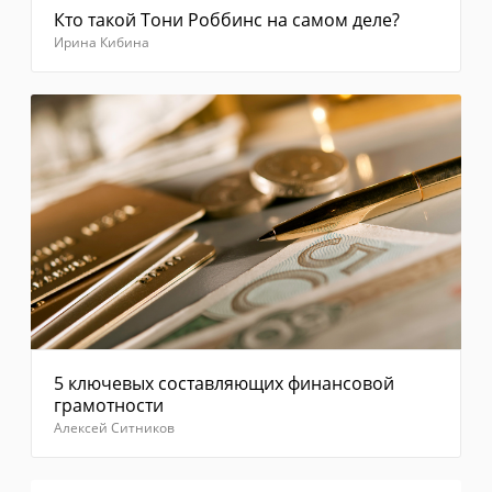
код
Кто такой Тони Роббинс на самом деле?
повторно"
Ирина Кибина
Введите
код из
смс
Отправить
5 ключевых составляющих финансовой
грамотности
Алексей Ситников