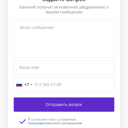
Евгений получит мгновенное уведомление о
вашем сообщении
Ваше имя
+7
Завершение
Отправить вопрос
Введите
код
Я согласен(-на) с условиями
подтверждения,
пользовательского соглашения