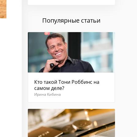
смс-
сообщении.
Если
Популярные статьи
в
течение
1
минуты
сообщение
с
кодом
не
приходит,
выберите
Кто такой Тони Роббинс на
"Отправить
самом деле?
код
повторно"
Ирина Кибина
Введите
код из
смс
Отправить