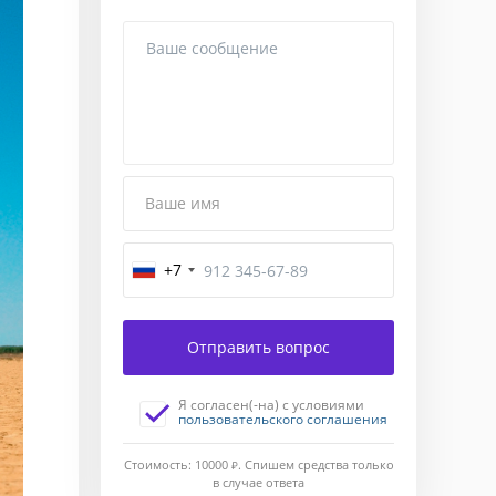
Ваше имя
+7
Завершение
Отправить вопрос
Введите
код
Я согласен(-на) с условиями
подтверждения,
пользовательского соглашения
отправленный
Вам
Стоимость: 10000
Ж
. Спишем средства только
в
в случае ответа