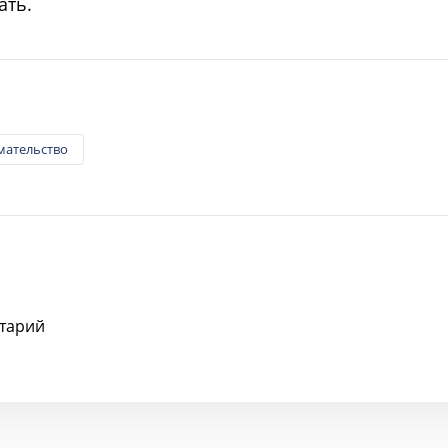
ать.
мательство
тарий