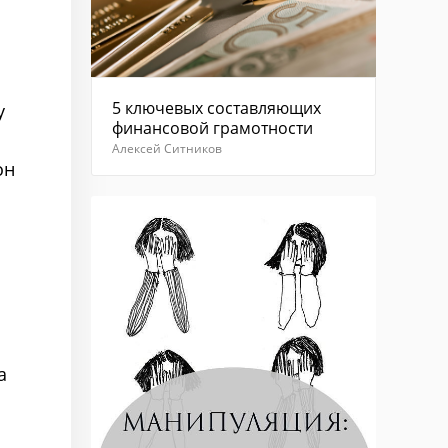
5 ключевых составляющих
у
финансовой грамотности
Алексей Ситников
он
а