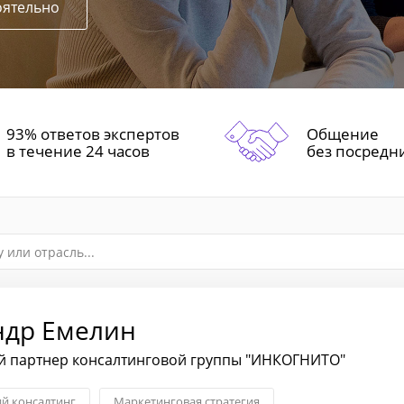
оятельно
93% ответов экспертов
Общение
в течение 24 часов
без посредн
ндр Емелин
 партнер консалтинговой группы "ИНКОГНИТО"
ий консалтинг
Маркетинговая стратегия