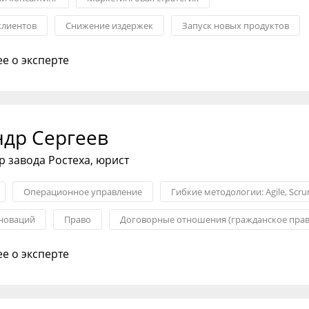
клиентов
Снижение издержек
Запуск новых продуктов
хода на рынок
Классический маркетинг
е о эксперте
ндр Сергеев
 завода Ростеха, юрист
Операционное управление
Гибкие методологии: Agile, Scr
новаций
Право
Договорные отношения (гражданское прав
е право
е о эксперте