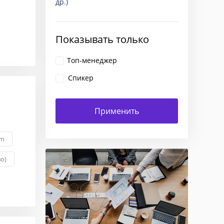
др.)
Показывать только
Топ-менеджер
Спикер
um
о)