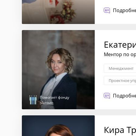
Подробне
Екатер
Ментор по о
Менеджмент
Проектное уп
Внешние связ
Подробне
Помогает фонду
«Друзья»
Кира Т