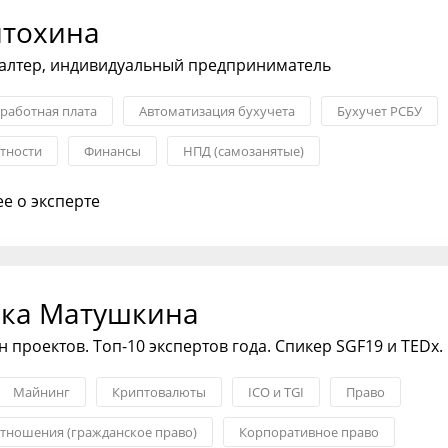
нтохина
галтер, индивидуальный предприниматель
работная плата
Автоматизация бухучета
Бухучет РСБУ
етности
Финансы
НПД (самозанятые)
е о эксперте
ка Матушкина
 проектов. Топ-10 экспертов года. Спикер SGF19 и TEDx.
Майнинг
Криптовалюты
ICO и TGI
Право
тношения (гражданское право)
Корпоративное право