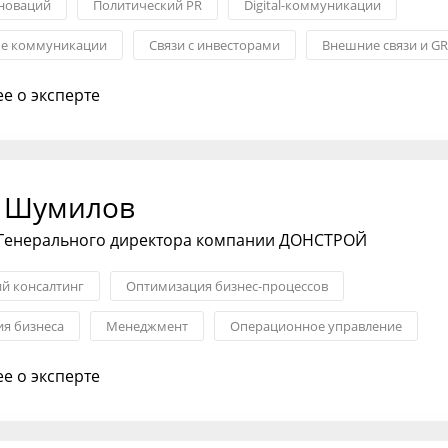
новаций
Политический PR
Digital-коммуникации
ые коммуникации
Связи с инвесторами
Внешние связи и GR
экспертиза
е о эксперте
 Шумилов
 Генерального директора компании ДОНСТРОЙ
ий консалтинг
Оптимизация бизнес-процессов
я бизнеса
Менеджмент
Операционное управление
новаций
Право
е о эксперте