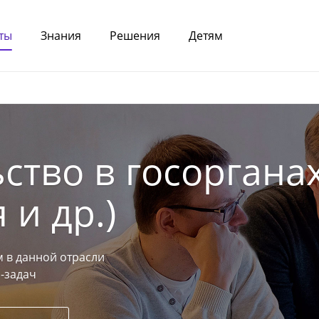
ты
Знания
Решения
Детям
ство в госоргана
 и др.)
 в данной отрасли
-задач