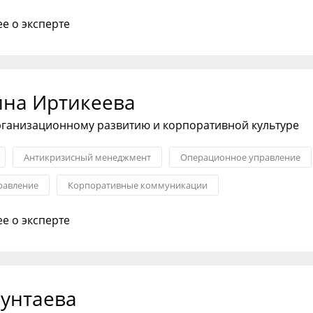
е о эксперте
ина Иртикеева
рганизационному развитию и корпоративной культуре
Антикризисный менеджмент
Операционное управление
равление
Корпоративные коммуникации
и и GR
Антикризисные коммуникации
е о эксперте
рунтаева