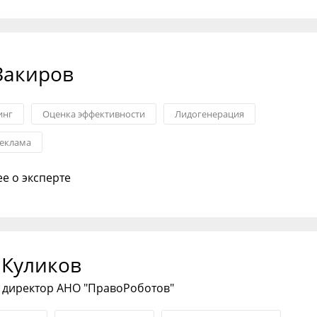
Закиров
инг
Оценка эффективности
Лидогенерация
реклама
е о эксперте
 Куликов
 директор АНО "ПравоРоботов"