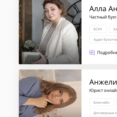
Алла А
Частный бух
ЕСХН
За
Aудит бухотч
Подробне
Анжели
Юрист онлайн
Блокчейн
Договорные о