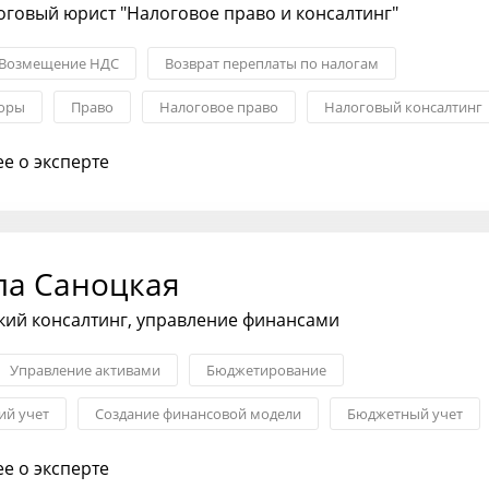
говый юрист "Налоговое право и консалтинг"
Возмещение НДС
Возврат переплаты по налогам
поры
Право
Налоговое право
Налоговый консалтинг
е о эксперте
а Саноцкая
кий консалтинг, управление финансами
Управление активами
Бюджетирование
ий учет
Создание финансовой модели
Бюджетный учет
тика
е о эксперте