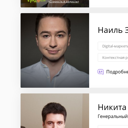
«Старость в радость»
Наиль 
Digital-маркет
Контекстная 
Подробне
Никита
Генеральный