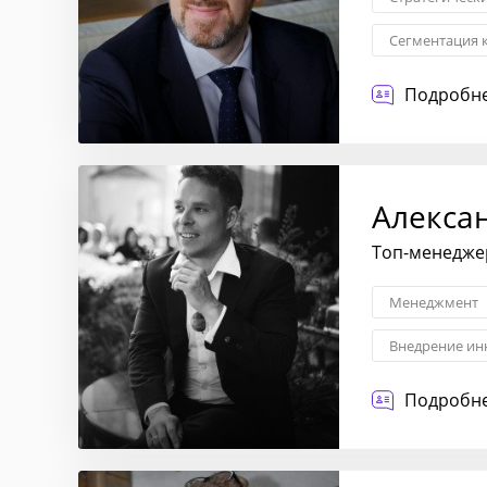
Сегментация 
Стратегия вы
Подробне
Алекса
Топ-менеджер
Менеджмент
Внедрение ин
Корпоративно
Подробне