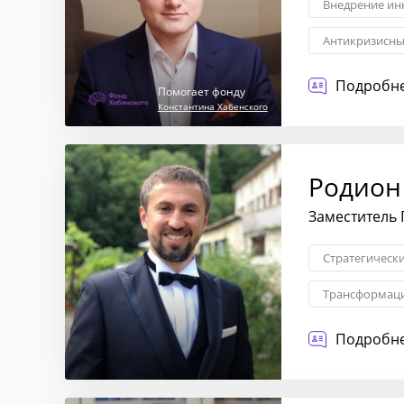
Внедрение ин
Антикризисн
Юридическая 
Подробне
Помогает фонду
Константина Хабенского
Родион
Заместитель
Стратегическ
Трансформаци
Внедрение ин
Подробне