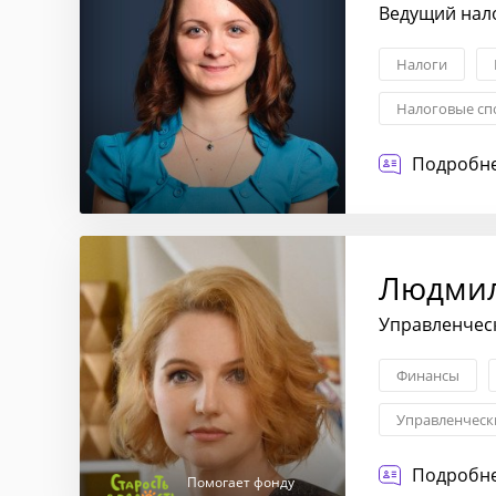
Ведущий нало
Налоги
Налоговые с
Подробне
Людмил
Управленчес
Финансы
Управленческ
Учетная поли
Подробне
Помогает фонду