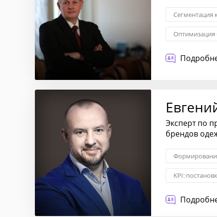
Сегментация 
Оптимизация 
Запуск новых
Подробне
Взаимоотноше
Евгени
Эксперт по п
брендов оде
Формирование
KPI: постанов
Стратегическ
Подробне