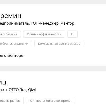
Еремин
едприниматель, ТОП-менеджер, ментор
я стратегия
Оценка эффективности
IT
 бизнес-стратегии
Комплексная оценка рисков
клиентов
Стратегия ценообразования
е о менторе
иц
.ru, OTTO Rus, Qiwi
хода на рынок
KPI: постановка и контроль