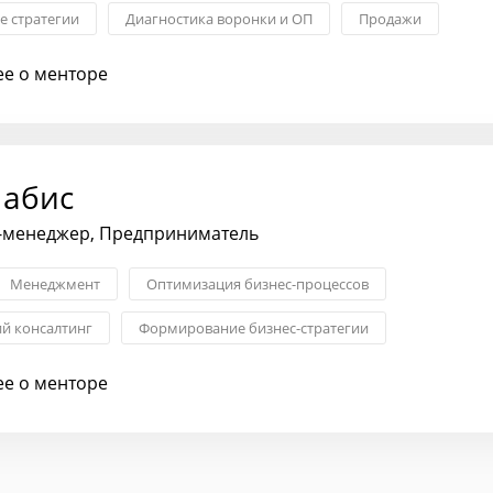
 стратегии
Диагностика воронки и ОП
Продажи
 управление
Менеджмент
е о менторе
абис
П-менеджер, Предприниматель
Менеджмент
Оптимизация бизнес-процессов
ий консалтинг
Формирование бизнес-стратегии
оценка рисков
Стратегия ценообразования
е о менторе