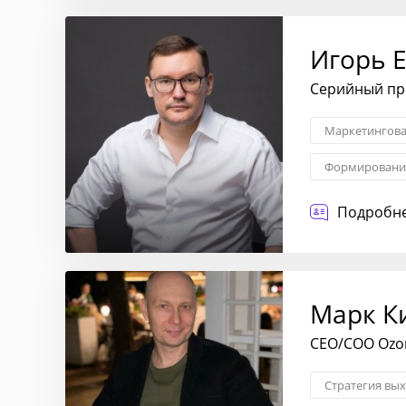
Игорь 
Серийный пр
Маркетингова
Формирование
Сегментация 
Подробне
Марк К
CEO/COO Ozon
Стратегия вы