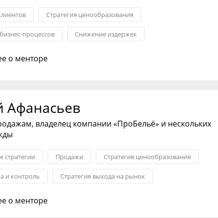
клиентов
Стратегия ценообразования
бизнес-процессов
Снижение издержек
 продуктов
Стратегия выхода на рынок
е о менторе
ния с партнерами
й Афанасьев
родажам, владелец компании «ПроБельё» и нескольких
жды
 стратегии
Продажи
Стратегия ценообразования
ка и контроль
Стратегия выхода на рынок
ий консалтинг
е о менторе