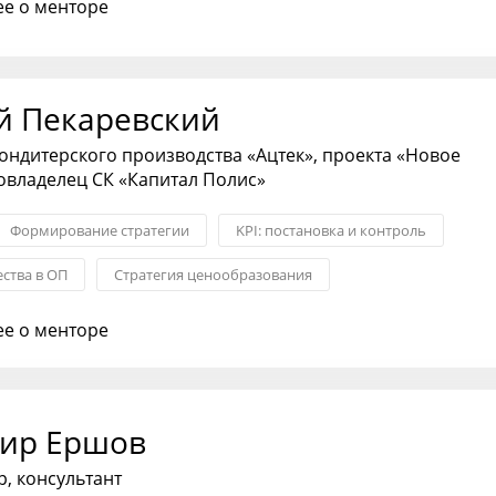
е о менторе
й Пекаревский
ондитерского производства «Ацтек», проекта «Новое
овладелец СК «Капитал Полис»
Формирование стратегии
KPI: постановка и контроль
ства в ОП
Стратегия ценообразования
ок нового продукта
Организация бизнеса
е о менторе
ир Ершов
р, консультант