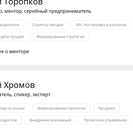
й Торопков
р, ментор, серийный предприниматель
 маркетинг
Скрипты продаж
KPI: постановка и контроль
тдела продаж
Формирование стратегии
воронки и ОП
Продажи
е о менторе
й Хромов
ель, спикер, эксперт
хода на рынок
Формирование стратегии
Продажи
родуктом
Внедрение инноваций
Проектное управление