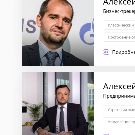
Алексе
Бизнес-треке
Классический
Построение о
Диагностика 
Подробне
Алексе
Предпринимат
Стратегия вы
Управление п
Менеджмент