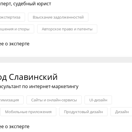
перт, судебный юрист
экспертиза
Взыскание задолженностей
ошения и споры
Авторское право и патенты
закупки
Право
е о эксперте
од Славинский
нсультант по интернет-маркетингу
тимизация
Сайты и онлайн-сервисы
UI-дизайн
Мобильные приложения
Продуктовый дизайн
Дизайн
е о эксперте