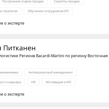
Построение отдела продаж
Скрипты продаж
 стратегии
Обучение сотрудников ОП
ства в ОП
Внутренние коммуникации
е о эксперте
я Питканен
логистике Регионв Bacardi-Martini по региону Восточная
зменениями
Антикризисный менеджмент
ост и карьера
HR
Мотивация и KPI
азвитие
Внутренние коммуникации
е о эксперте