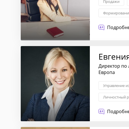
Продажи
Формирование
Контроль каче
Подробне
Евгени
Директор по 
Европа
Управление и
Личностный р
Обучение и р
Подробне