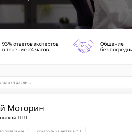
93% ответов экспертов
Общение
в течение 24 часов
без посредн
й Моторин
ковской ТПП
 управление
Контроль качества в ОП