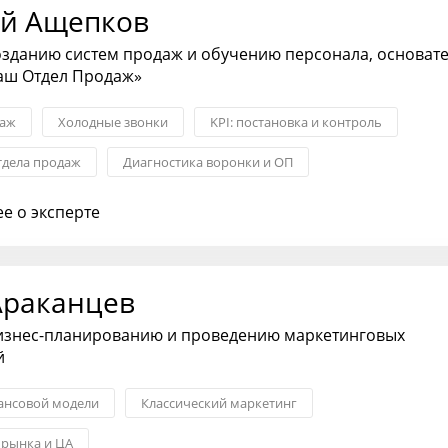
й Ащепков
озданию систем продаж и обучению персонала, основат
аш Отдел Продаж»
даж
Холодные звонки
KPI: постановка и контроль
тдела продаж
Диагностика воронки и ОП
рудников ОП
Контроль качества в ОП
е о эксперте
Араканцев
бизнес-планированию и проведению маркетинговых
й
ансовой модели
Классический маркетинг
 рынка и ЦА