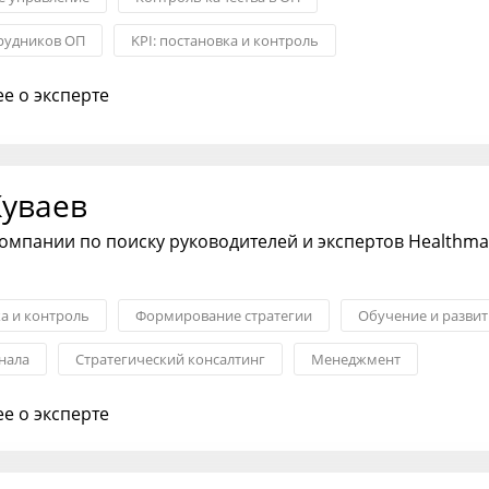
рудников ОП
KPI: постановка и контроль
тдела продаж
Формирование стратегии
е о эксперте
воронки и ОП
Куваев
омпании по поиску руководителей и экспертов Healthm
ка и контроль
Формирование стратегии
Обучение и развит
нала
Стратегический консалтинг
Менеджмент
ост и карьера
е о эксперте