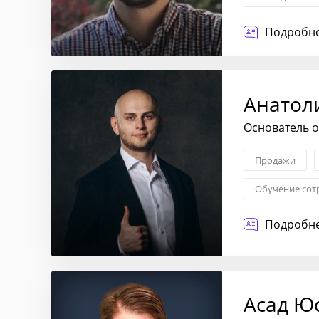
Подробне
Анатол
Основатель о
Продажи
Обучение сот
Подробне
Асад Ю