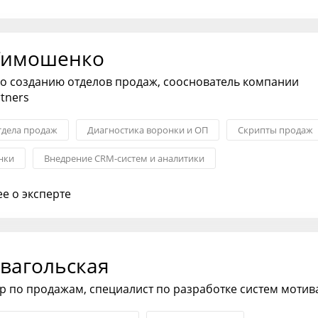
Тимошенко
о созданию отделов продаж, сооснователь компании
tners
тдела продаж
Диагностика воронки и ОП
Скрипты продаж
нки
Внедрение CRM-систем и аналитики
рудников ОП
KPI: постановка и контроль
е о эксперте
Звагольская
р по продажам, специалист по разработке систем моти