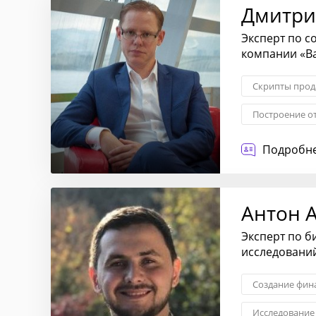
Дмитри
Эксперт по с
компании «В
Скрипты про
Построение о
Обучение сот
Подробне
Антон 
Эксперт по 
исследовани
Создание фин
Исследование