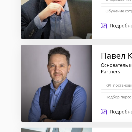
Обучение сот
Построение о
Подробне
Диагностика 
Павел 
Основатель к
Partners
KPI: постанов
Подбор персо
Личностный р
Подробне