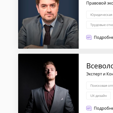
Правовой экс
Юридическая 
Трудовые отн
Тендеры и гос
Подробне
Всевол
Эксперт и Ко
Поисковая оп
UX-дизайн
Подробне