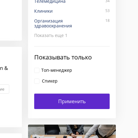
Телемедицина
34
Клиники
53
Организация
18
здравоохранения
Показать еще
1
Показывать только
an &
Топ-менеджер
Спикер
ие