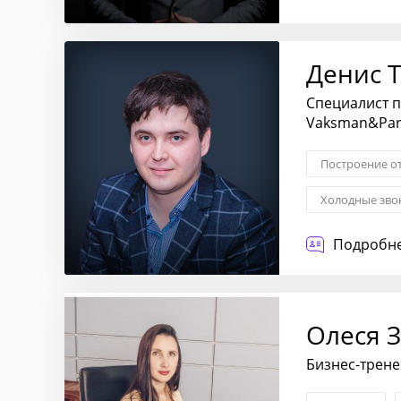
Денис 
Специалист п
Vaksman&Par
Построение о
Холодные зво
Обучение сот
Подробне
Олеся 
Бизнес-трене