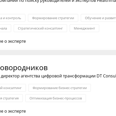
омпании по поиску руководителей и экспертов Healthm
ка и контроль
Формирование стратегии
Обучение и развит
нала
Стратегический консалтинг
Менеджмент
ост и карьера
е о эксперте
ковородников
директор агентства цифровой трансформации DT Consul
ий консалтинг
Формирование бизнес-стратегии
я стратегия
Оптимизация бизнес-процессов
я бизнеса
Запуск новых продуктов
е о эксперте