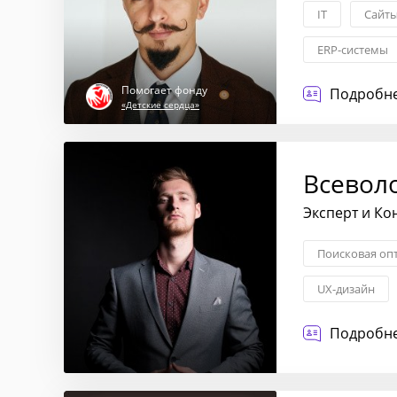
IT
Сайты
ERP-системы
Помогает фонду
Подробне
«Детские сердца»
Всевол
Эксперт и Ко
Поисковая оп
UX-дизайн
Подробне