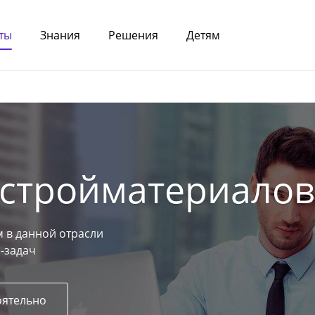
ты
Знания
Решения
Детям
 стройматериалов
 в данной отрасли
-задач
оятельно