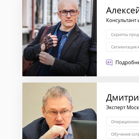
Алексе
Консультант 
Скрипты про
Сегментация 
Диагностика 
Подробне
Дмитри
Эксперт Мос
Операционное
Обучение сот