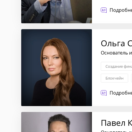
Построение о
Подробне
Диагностика 
Ольга 
Основатель 
Создание фин
Блокчейн
Подробне
Павел 