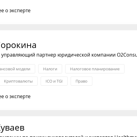
тдела продаж
Формирование стратегии
е о эксперте
воронки и ОП
Сорокина
и управляющий партнер юридической компании О2Consu
ансовой модели
Налоги
Налоговое планирование
Криптовалюты
ICO и TGI
Право
е о эксперте
Куваев