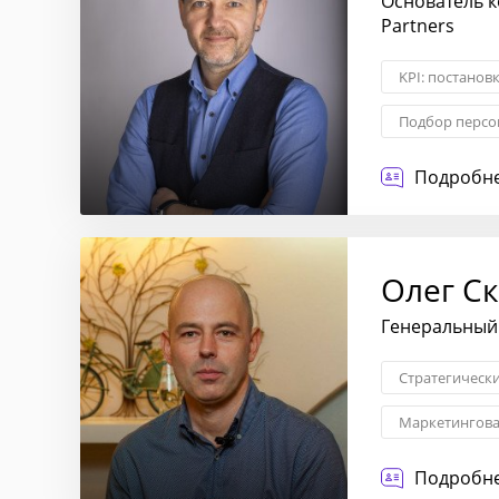
Основатель к
Partners
KPI: постанов
Подбор персо
Личностный р
Подробне
Олег С
Генеральный 
Стратегическ
Маркетингова
Трансформаци
Подробне