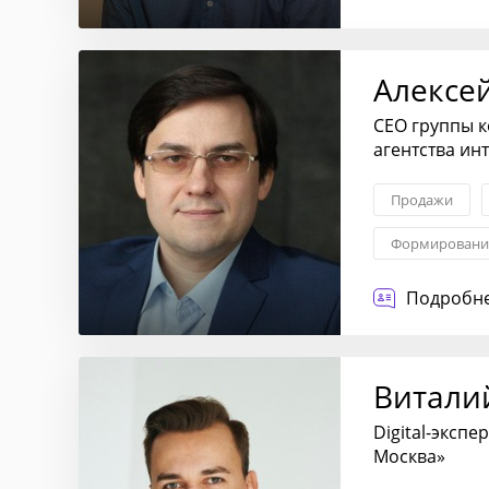
Стратегия вы
Алексе
CEO группы 
агентства ин
Продажи
Формирование
Построение о
Подробне
Витали
Digital-эксп
Москва»