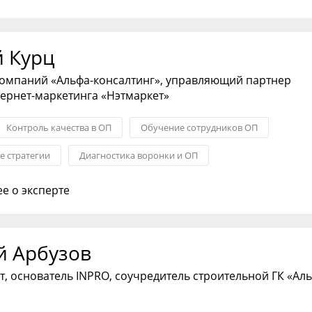
хода на рынок
й Курц
компаний «Альфа-консалтинг», управляющий партнер
тернет-маркетинга «Нэтмаркет»
Контроль качества в ОП
Обучение сотрудников ОП
 стратегии
Диагностика воронки и ОП
тдела продаж
KPI: постановка и контроль
е о эксперте
й Арбузов
ерт, основатель INPRO, соучредитель строительной ГК «Ал