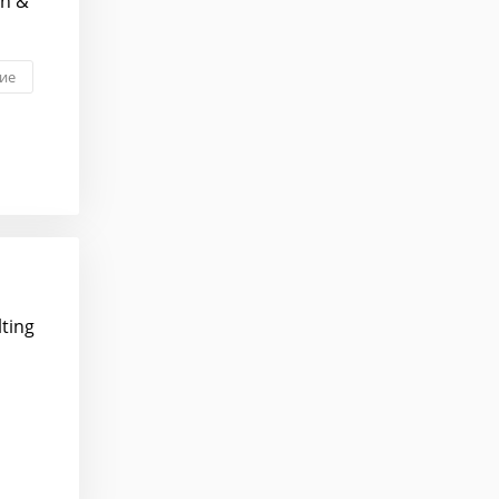
an &
ие
ting