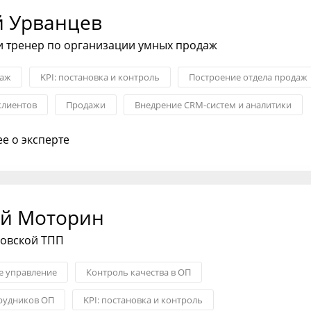
й Урванцев
и тренер по организации умных продаж
даж
KPI: постановка и контроль
Построение отдела продаж
клиентов
Продажи
Внедрение CRM-систем и аналитики
воронки и ОП
е о эксперте
й Моторин
ковской ТПП
 управление
Контроль качества в ОП
рудников ОП
KPI: постановка и контроль