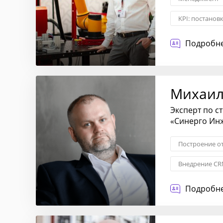
KPI: постанов
Операционное
Подробне
Михаил
Эксперт по с
«Синерго Ин
Построение о
Внедрение CR
Контроль каче
Подробне