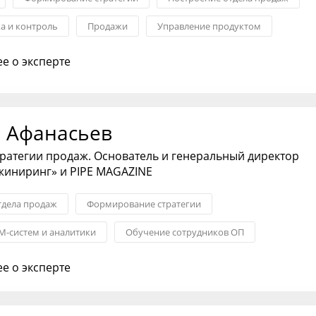
ка и контроль
Продажи
Управление продуктом
 управление
е о эксперте
 Афанасьев
тратегии продаж. Основатель и генеральный директор
жиниринг» и PIPE MAGAZINE
тдела продаж
Формирование стратегии
M-систем и аналитики
Обучение сотрудников ОП
ства в ОП
Антикризисный менеджмент
Проектное управл
е о эксперте