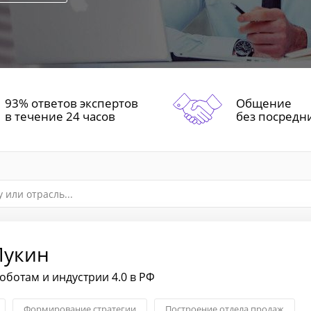
93% ответов экспертов
Общение
в течение 24 часов
без посредн
Лукин
оботам и индустрии 4.0 в РФ
Формирование стратегии
Построение отдела продаж