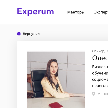
Менторы
Экспер
Вернуться
Спикер
Э
Олес
Бизнес-
обучени
социоме
перегов
Москв