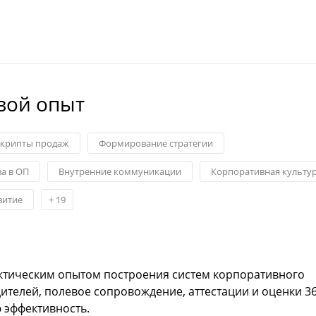
вой опыт
крипты продаж
Формирование стратегии
а в ОП
Внутренние коммуникации
Корпоративная культу
витие
+
19
рактическим опытом построения систем корпоративного
ителей, полевое сопровождение, аттестации и оценки 36
 эффективность.