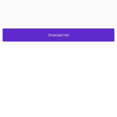
Знакомство
Присоединяйтесь к нам в соцсетях!
О проекте
Благотворительность
Пользовательское соглашение
Контакты
© 2026,
Experum.ru