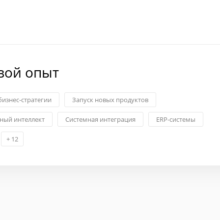
вой опыт
изнес-стратегии
Запуск новых продуктов
ный интеллект
Системная интеграция
ERP-системы
+
12