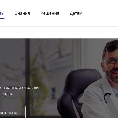
ты
Знания
Решения
Детям
 в данной отрасли
-задач
оятельно