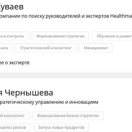
Куваев
омпании по поиску руководителей и экспертов Healthm
ка и контроль
Формирование стратегии
Обучение и развит
нала
Стратегический консалтинг
Менеджмент
ост и карьера
е о эксперте
я Чернышева
тратегическому управлению и инновациям
ий консалтинг
Формирование бизнес-стратегии
оценка рисков
Запуск новых продуктов