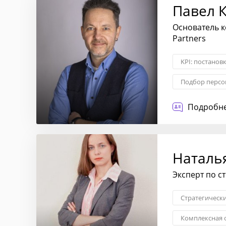
Павел 
Основатель к
Partners
KPI: постанов
Подбор персо
Личностный р
Подробне
Наталь
Эксперт по с
Стратегическ
Комплексная 