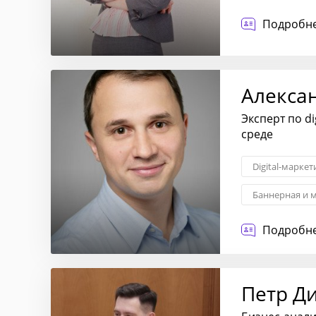
Взаимоотноше
Подробне
Алекса
Эксперт по d
среде
Digital-маркет
Баннерная и 
Подробне
Петр Д