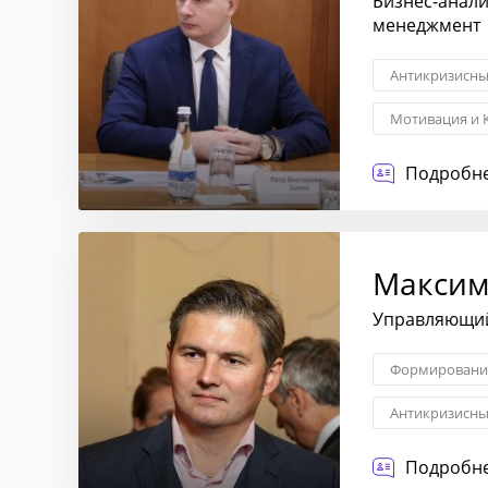
Бизнес-анали
менеджмент
Антикризисн
Мотивация и 
Подробне
Максим
Управляющий
Формирование
Антикризисн
Подробне