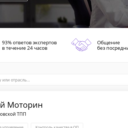
93% ответов экспертов
Общение
в течение 24 часов
без посредн
й Моторин
ковской ТПП
 управление
Контроль качества в ОП