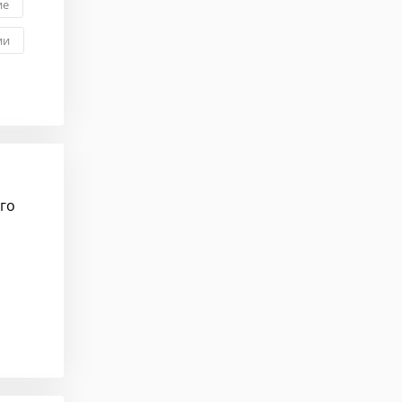
ие
ии
го