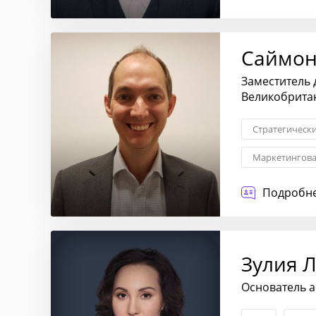
Саймон
Заместитель
Великобрита
Стратегическ
Маркетингова
Взаимоотноше
Подробне
Трансформаци
Зулия 
Основатель а