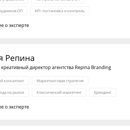
рудников ОП
KPI: постановка и контроль
тдела продаж
Формирование стратегии
е о эксперте
воронки и ОП
я Репина
 креативный директор агентства Repina Branding
ий консалтинг
Маркетинговая стратегия
хода на рынок
Классический маркетинг
Брендинг
 рынка и ЦА
Дизайн
е о эксперте