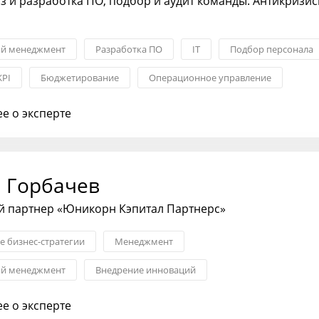
з и разработка ПО, подбор и аудит команды. Антикризи
ый менеджмент
Разработка ПО
IT
Подбор персонала
KPI
Бюджетирование
Операционное управление
е о эксперте
 Горбачев
 партнер «Юникорн Кэпитал Партнерс»
 бизнес-стратегии
Менеджмент
ый менеджмент
Внедрение инноваций
е о эксперте