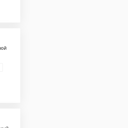
ент
вой