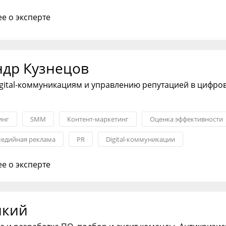
ния с партнерами
Менеджмент
Антикризисный менеджм
е о эксперте
ндр Кузнецов
igital-коммуникациям и управлению репутацией в цифро
инг
SMM
Контент-маркетинг
Оценка эффективности
медийная реклама
PR
Digital-коммуникации
е о эксперте
икий