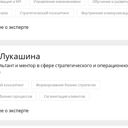
вация и KPI
Управление изменениями
Обучение и развит
нала
Стратегический консалтинг
Внутренние коммуникац
е о эксперте
 Лукашина
льтант и ментор в сфере стратегического и операционно
а
ий консалтинг
Формирование бизнес-стратегии
бизнес-процессов
Сегментация клиентов
нообразования
Запуск новых продуктов
Менеджмент
е о эксперте