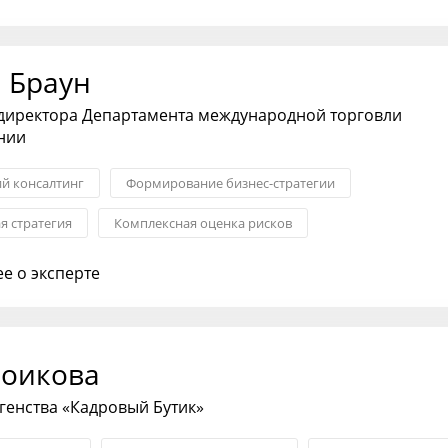
 Браун
 директора Департамента международной торговли
нии
ий консалтинг
Формирование бизнес-стратегии
я стратегия
Комплексная оценка рисков
ния с партнерами
Оптимизация бизнес-процессов
е о эксперте
я бизнеса
Лоикова
генства «Кадровый Бутик»