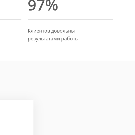
97%
Клиентов довольны
результатами работы
Павел Па
Задача: Стратегичес
event-услуг