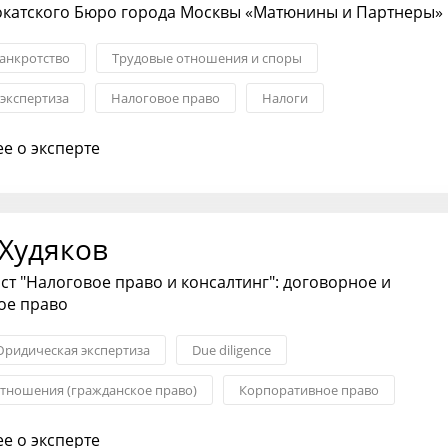
окатского Бюро города Москвы «Матюнины и Партнеры»
анкротство
Трудовые отношения и споры
экспертиза
Налоговое право
Налоги
анирование
е о эксперте
 Худяков
т "Налоговое право и консалтинг": договорное и
ое право
ридическая экспертиза
Due diligence
тношения (гражданское право)
Корпоративное право
и ликвидация
Трудовые отношения и споры
е о эксперте