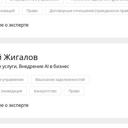
новаций
Право
Договорные отношения (гражданское прав
е право
е о эксперте
й Жигалов
услуги, Внедрение AI в бизнес
 управление
Взыскание задолженностей
и ликвидация
Банкротство
Право
зменениями
Внедрение инноваций
е о эксперте