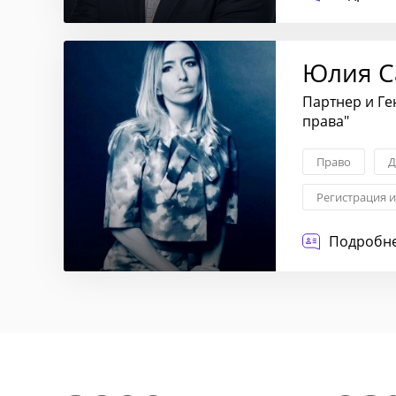
Юлия С
Партнер и Г
права"
Право
Д
Регистрация 
Трудовые отн
Подробне