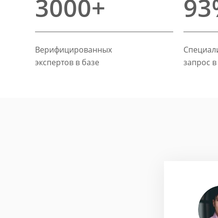
3000+
93
Верифицированных
Специали
экспертов в базе
запрос в
хайлусь
ие бизнес-стратегии