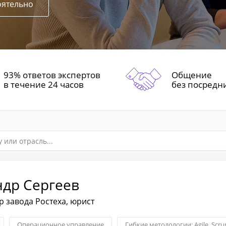
оятельно
93% ответов экспертов
Общение
в течение 24 часов
без посредн
ндр Сергеев
 завода Ростеха, юрист
Операционное управление
Гибкие методологии: Agile, Scr