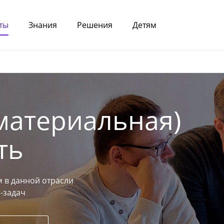
ты
Знания
Решения
Детям
материальная)
ть
 в данной отрасли
-задач