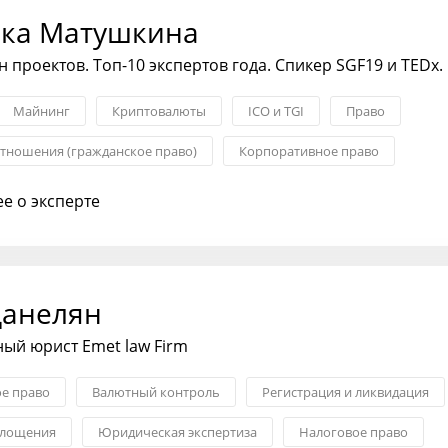
ка Матушкина
 проектов. Топ-10 экспертов года. Спикер SGF19 и TEDx.
Майнинг
Криптовалюты
ICO и TGI
Право
тношения (гражданское право)
Корпоративное право
е о эксперте
Данелян
ый юрист Emet law Firm
е право
Валютный контроль
Регистрация и ликвидация
глощения
Юридическая экспертиза
Налоговое право