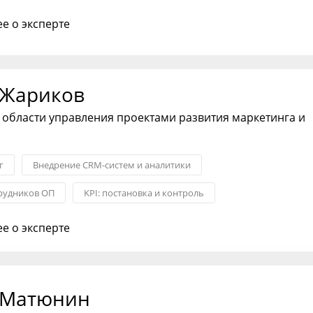
е о эксперте
 Жариков
 области управления проектами развития маркетинга и
г
Внедрение CRM-систем и аналитики
рудников ОП
KPI: постановка и контроль
тдела продаж
Диагностика воронки и ОП
Продажи
е о эксперте
 Матюнин