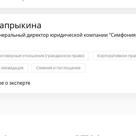
апрыкина
енеральный директор юридической компании "Симфония
оговорные отношения (гражданское право)
Корпоративное пра
и ликвидация
Слияния и поглощения
ошения и споры
Юридическая экспертиза
е о эксперте