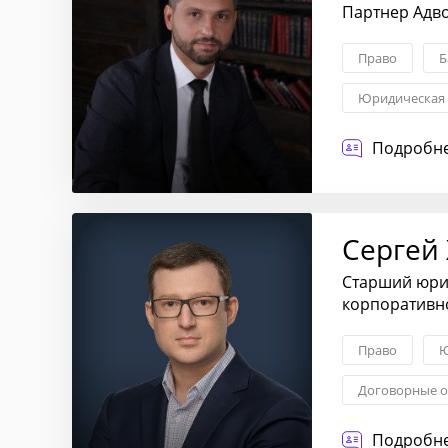
Партнер Адв
Право
Б
Юридическая 
Налоговое пл
Подробне
Сергей
Старший юрис
корпоративн
Право
Ю
Договорные о
Регистрация 
Подробне