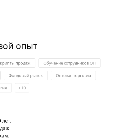
вой опыт
крипты продаж
Обучение сотрудников ОП
Фондовый рынок
Оптовая торговля
гия
+
10
 лет.
одаж
жам.