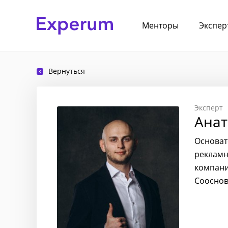
Менторы
Экспер
Вернуться
Эксперт
Анат
Основат
рекламно
компани
Сооснов