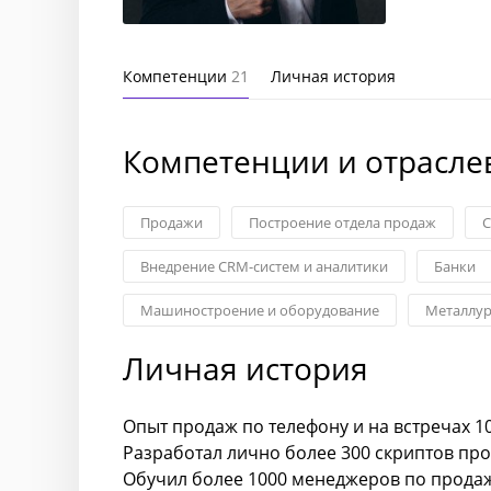
Компетенции
21
Личная история
Компетенции и отрасле
Продажи
Построение отдела продаж
С
Внедрение CRM-систем и аналитики
Банки
Машиностроение и оборудование
Металлур
Личная история
Опыт продаж по телефону и на встречах 10
Разработал лично более 300 скриптов пр
Обучил более 1000 менеджеров по прода