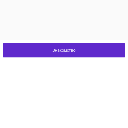
Знакомство
Присоединяйтесь к нам в соцсетях!
О проекте
Благотворительность
Пользовательское соглашение
Контакты