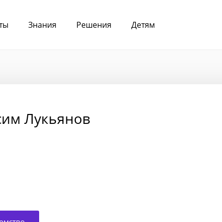
ты
Знания
Решения
Детям
сим Лукьянов
омство