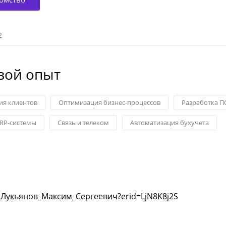
2
вой опыт
ия клиентов
Оптимизация бизнес-процессов
Разработка П
RP-системы
Связь и телеком
Автоматизация бухучета
на:Лукьянов_Максим_Сергеевич?erid=LjN8K8j2S