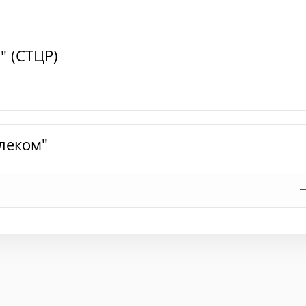
 (СТЦР)
леком"