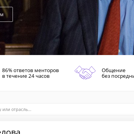
ом
86% ответов менторов
Общение
в течение 24 часов
без посредн
елова