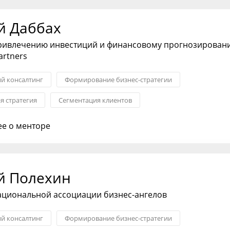
й Даббах
привлечению инвестиций и финансовому прогнозирован
artners
ий консалтинг
Формирование бизнес-стратегии
я стратегия
Сегментация клиентов
хода на рынок
Трансформация бизнеса
е о менторе
ансовой модели
й Полехин
ациональной ассоциации бизнес-ангелов
ий консалтинг
Формирование бизнес-стратегии