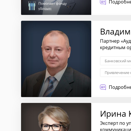
Подробне
Помогает фонду
«Друзья»
Владим
Партнер «Ауд
кредитным о
Банковский м
Привлечение 
Финансовое о
Подробне
Ирина 
Эксперт по 
коммуникац