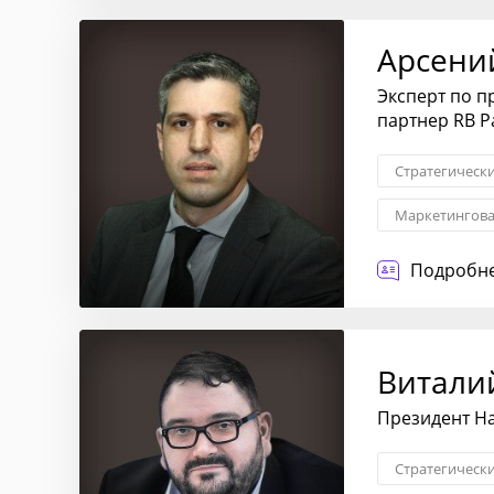
Арсени
Эксперт по 
партнер RB P
Стратегическ
Маркетингова
Стратегия вы
Подробне
Создание фин
Витали
Президент Н
Стратегическ