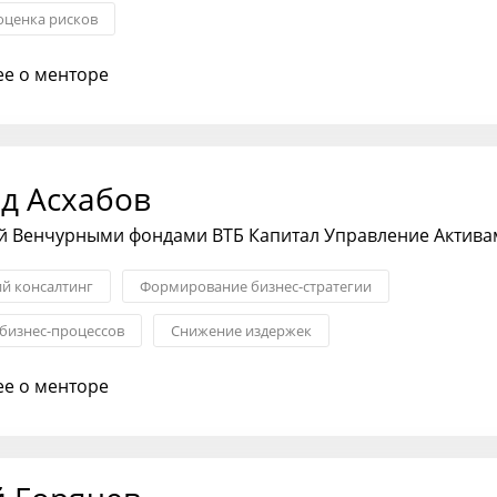
оценка рисков
е о менторе
д Асхабов
 Венчурными фондами ВТБ Капитал Управление Актива
ий консалтинг
Формирование бизнес-стратегии
бизнес-процессов
Снижение издержек
ния с партнерами
Трансформация бизнеса
Менеджмент
е о менторе