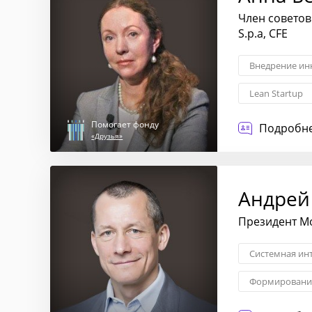
Член советов
S.p.a, CFE
Внедрение ин
Lean Startup
Трансформаци
Помогает фонду
Подробне
«Друзья»
Андрей
Президент М
Системная ин
Формирование