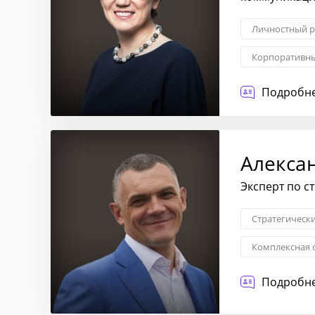
Личностный р
Корпоративн
Комплексная 
Подробне
Внутренние 
Алекса
Эксперт по с
Стратегическ
Комплексная 
Внешние связ
Подробне