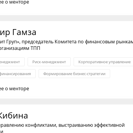
е о менторе
ир Гамза
ит Груп», председатель Комитета по финансовым рынка
рганизациям ТПП
енеджмент
Риск-менеджмент
Корпоративное управление
финансирования
Формирование бизнес-стратегии
здоровление
Институты развития
е о менторе
Кибина
управлению конфликтами, выстраиванию эффективной
ии