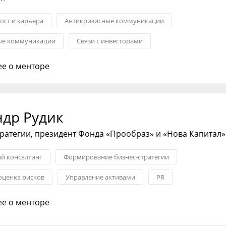
ост и карьера
Антикризисные коммуникации
ые коммуникации
Связи с инвесторами
оценка рисков
Стратегический консалтинг
е о менторе
коммуникации
ндр Рудик
тратегии, президент Фонда «Прообраз» и «Нова Капитал»
ий консалтинг
Формирование бизнес-стратегии
оценка рисков
Управление активами
PR
и и GR
Связи с инвесторами
е о менторе