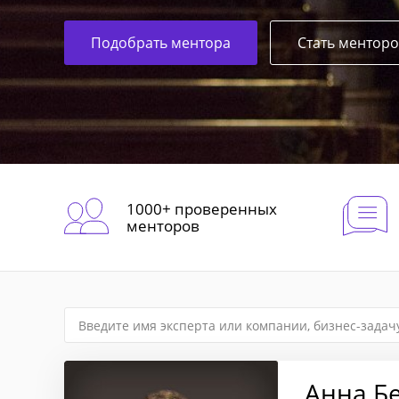
Подобрать ментора
Стать ментор
1000+ проверенных
менторов
Анна Б