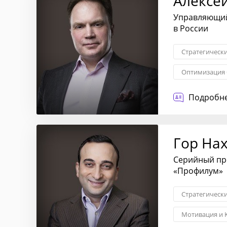
Алексе
Управляющий 
в России
Стратегическ
Оптимизация 
Управление а
Подробне
Гор На
Серийный пр
«Профилум»
Стратегическ
Мотивация и 