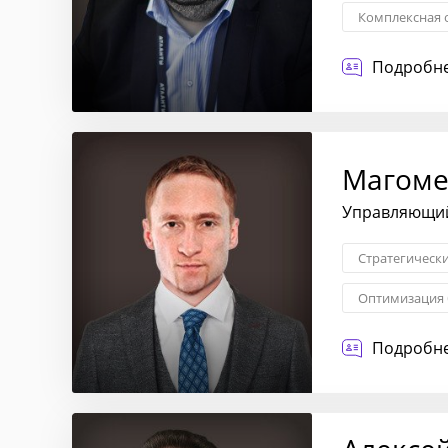
Комплексная 
Подробне
Магоме
Управляющий
Стратегическ
Оптимизация 
Взаимоотноше
Подробне