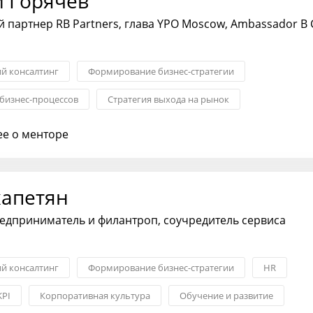
й Горячев
партнер RB Partners, глава YPO Moscow, Ambassador B 
ий консалтинг
Формирование бизнес-стратегии
бизнес-процессов
Стратегия выхода на рынок
ктивами
Слияния и поглощения
е о менторе
хапетян
едприниматель и филантроп, соучредитель сервиса
ий консалтинг
Формирование бизнес-стратегии
HR
KPI
Корпоративная культура
Обучение и развитие