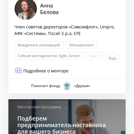
Анна
Белова
Член советов директоров «Совкомфлот», Unipro,
АФК «Система», Tiscali S.p.a, CFE
Внедрение инноваций
Менеджмент
Гибкие методологии: Agile, Scrum
Lean Startup
Еще
Подробнее о менторе
Помогает фонду
«Друзья»
Менторская программа
Подберем
предпринимателя-наставника
для вашего бизнеса