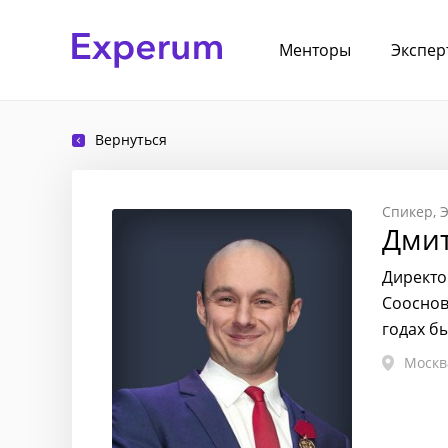
Менторы
Экспер
Вернуться
Спикер
Э
Дми
Директо
Сооснов
годах б
Москв