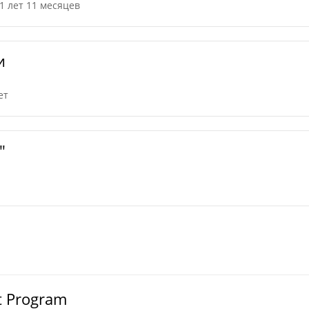
1 лет 11 месяцев
и
ет
"
nt Program