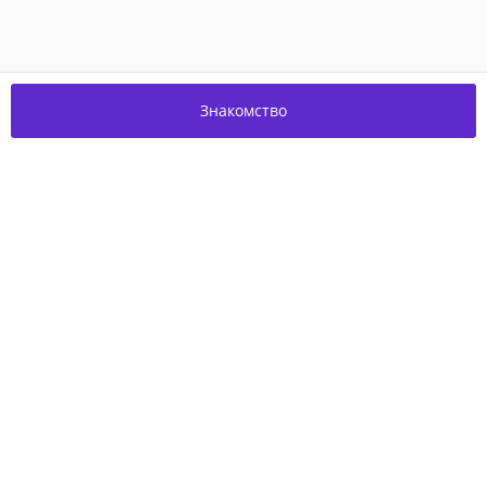
Знакомство
Присоединяйтесь к нам в соцсетях!
О проекте
Благотворительность
Пользовательское соглашение
Контакты
© 2026,
Experum.ru