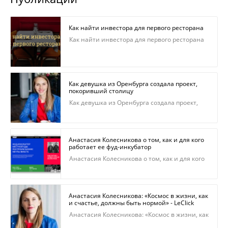
Как найти инвестора для первого ресторана
Как найти инвестора для первого ресторана
Как девушка из Оренбурга создала проект,
покоривший столицу
Как девушка из Оренбурга создала проект,
покоривший столицу
Анастасия Колесникова о том, как и для кого
работает ее фуд-инкубатор
Анастасия Колесникова о том, как и для кого
работает ее фуд-инкубатор
Анастасия Колесникова: «Космос в жизни, как
и счастье, должны быть нормой» - LeClick
Анастасия Колесникова: «Космос в жизни, как
и счастье, должны быть нормой» - LeClick